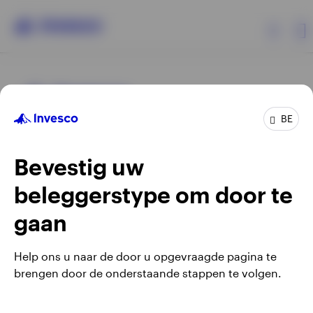
Producten
BE
Beleggersinformatie
Bevestig uw
Over Invesco
beleggerstype om door te
Opens
Opens
Algemene voorwaarden en bepalingen
Privacyverklaring
Opens
Opens
in
in
Cookie-melding
Carrières
Manage cookies
gaan
in
in
a
a
a
a
new
new
Help ons u naar de door u opgevraagde pagina te
new
new
tab
tab
brengen door de onderstaande stappen te volgen.
Waarschuwing: elke investering brengt risico's met zich mee.
tab
tab
Belgium
Het is mogelijk dat beleggers niet het volledige bedrag van
hun initiële investeringen terugkrijgen.