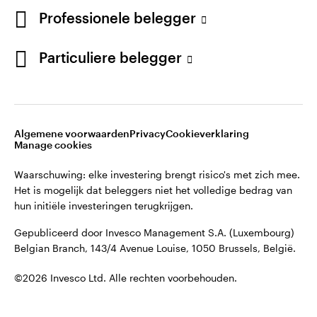
English
Professionele belegger
Gepubliceerd door Invesco Management S.A. (Luxembourg)
Belgian Branch, 143/4 Avenue Louise, 1050 Brussels, België.
French
Particuliere belegger
Neem contact met ons op
©2026 Invesco Ltd. Alle rechten voorbehouden.
Algemene voorwaarden
Privacy
Cookieverklaring
Manage cookies
Waarschuwing: elke investering brengt risico's met zich mee.
Het is mogelijk dat beleggers niet het volledige bedrag van
hun initiële investeringen terugkrijgen.
Gepubliceerd door Invesco Management S.A. (Luxembourg)
Belgian Branch, 143/4 Avenue Louise, 1050 Brussels, België.
©2026 Invesco Ltd. Alle rechten voorbehouden.