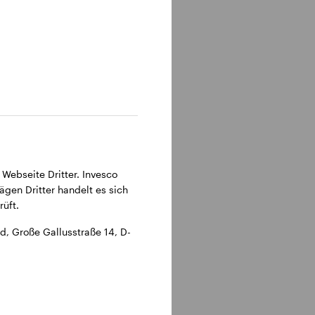
315 Frankfurt am Main.
 Webseite Dritter. Invesco
ägen Dritter handelt es sich
üft.
, Große Gallusstraße 14, D-