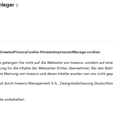
Anleger
A., Zweigniederlassung Deutschland, Große Gallusstraße 14, D-60
Hinweise
Privacy
Cookie-Hinweis
Impressum
Manage cookies
s gelangen Sie nicht auf die Webseite von Invesco, sondern auf eine
ung für die Inhalte der Webseiten Dritter übernehmen. Bei den Beitr
e Meinung von Invesco und deren Inhalte wurden von uns nicht gepr
d durch Invesco Management S.A., Zweigniederlassung Deutschland
te vorbehalten.