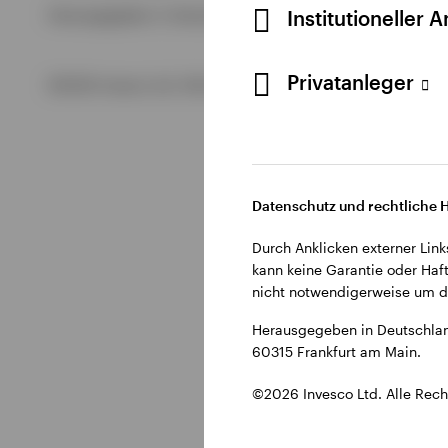
Alle anzeigen
Institutioneller 
Herausgegeben in Deutschland durch Invesco Management S.
Alle anzeigen
Alle anzeigen
Privatanleger
©2026 Invesco Ltd. Alle Rechte vorbehalten.
Datenschutz und rechtliche 
Durch Anklicken externer Link
kann keine Garantie oder Haft
nicht notwendigerweise um di
Herausgegeben in Deutschlan
60315 Frankfurt am Main.
©2026 Invesco Ltd. Alle Rech