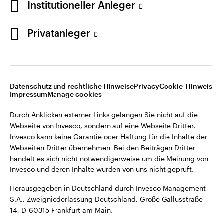
Institutioneller Anleger
Webseiten Dritter übernehmen. Bei den Beiträgen Dritter
handelt es sich nicht notwendigerweise um die Meinung von
Invesco und deren Inhalte wurden von uns nicht geprüft.
Privatanleger
Deutschland
Herausgegeben in Deutschland durch Invesco Management
S.A., Zweigniederlassung Deutschland, Große Gallusstraße
Kontaktieren Sie uns
14, D-60315 Frankfurt am Main.
Datenschutz und rechtliche Hinweise
Privacy
Cookie-Hinweis
Impressum
Manage cookies
©2026 Invesco Ltd. Alle Rechte vorbehalten.
Durch Anklicken externer Links gelangen Sie nicht auf die
Webseite von Invesco, sondern auf eine Webseite Dritter.
Invesco kann keine Garantie oder Haftung für die Inhalte der
Webseiten Dritter übernehmen. Bei den Beiträgen Dritter
handelt es sich nicht notwendigerweise um die Meinung von
Invesco und deren Inhalte wurden von uns nicht geprüft.
Herausgegeben in Deutschland durch Invesco Management
S.A., Zweigniederlassung Deutschland, Große Gallusstraße
14, D-60315 Frankfurt am Main.