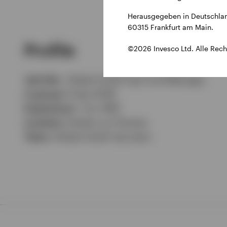
Herausgegeben in Deutschlan
60315 Frankfurt am Main.
Profile
©2026 Invesco Ltd. Alle Rech
Job title:
Global Small Cap Fund Manager
In group:
8 Sep 2009
Experience:
1 Jun 1997
Location:
Henley-on-Thames
Team:
Global Small Cap team