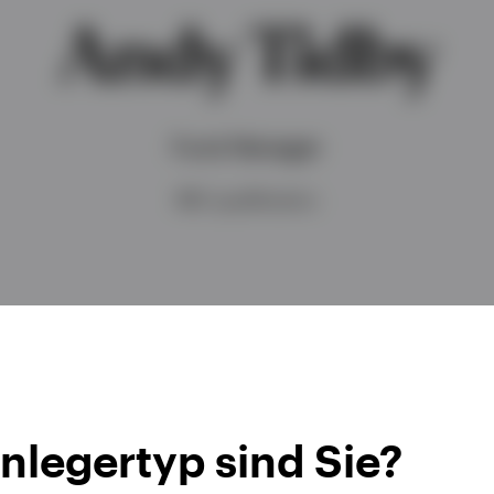
Andy Tidby
Fund Manager
IMC qualification
nlegertyp sind Sie?