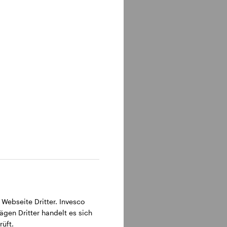
entriert
tise in
 privater
r
eptember
ür die
panische
wortung
 Webseite Dritter. Invesco
ägen Dritter handelt es sich
üft.