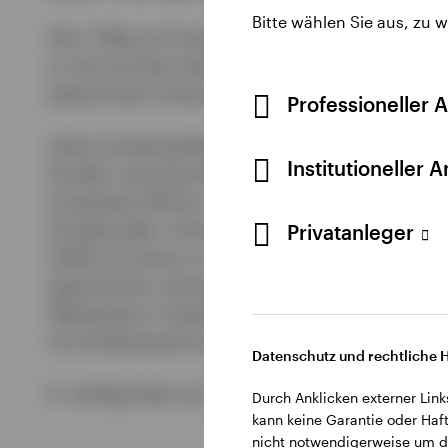
Bitte wählen Sie aus, zu 
Herr Tidby ist Fondsmanager für das Global Sma
er sich auf die internationalen und globalen S
japanischen Unternehmen sowie im gesamten A
Professioneller 
Seine Investmentkarriere begann er 1997 bei de
Institutioneller 
Kunden verantwortlich war. Im Jahr 2003 wech
Investment Writer und war dort für die regul
Privatkunden, Intermediäre und institutionell
Privatanleger
2008 zu Invesco und übernahm dort die Funktio
japanischen und asiatischen Aktienteams in Hen
Aktienteam in Henley. Zu Beginn des Jahres 
mit Schwerpunkt auf Small-Cap-Unternehmen.
Datenschutz und rechtliche 
Er verfügt über ein Investment Management Cert
Durch Anklicken externer Link
kann keine Garantie oder Haft
nicht notwendigerweise um di