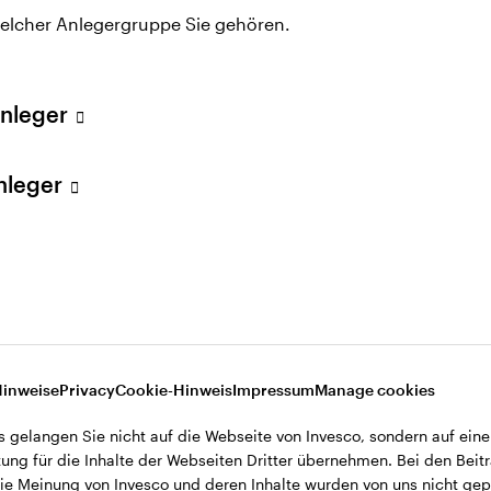
welcher Anlegergruppe Sie gehören.
ll Cap Equities Team (EMEA). In dieser Funktion konz
mall-Cap-Strategien und verfügt über besondere Exper
sien-Pazifik-Raum.
Anleger
r HSBC Bank, wo er für die Verwaltung von Portfolios
Anleger
selte er zu HSBC Global Asset Management als Senio
atorische und marketingbezogene Kommunikation für
e Kunden der Gruppe zuständig. Herr Tidby kam im S
n eines Spezialisten für Investmentkommunikation f
ley. Anfang 2011 wechselte er als Analyst in das ja
2015 übernahm er zusätzlich Fondsmanagementverant
Hinweise
Privacy
Cookie-Hinweis
Impressum
Manage cookies
ificate der CFA Society of the UK.
s gelangen Sie nicht auf die Webseite von Invesco, sondern auf eine
ung für die Inhalte der Webseiten Dritter übernehmen. Bei den Beitr
e Meinung von Invesco und deren Inhalte wurden von uns nicht gepr