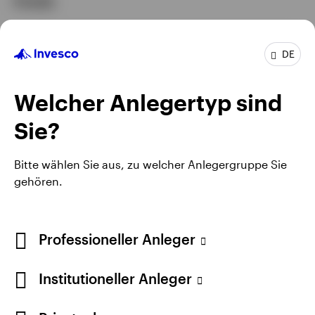
Fonds
GPR,AKTIEN
DE
Invesco Artificial Intelligence Fund
Welcher Anlegertyp sind
AUFLEGUNGSDATUM : 08.08.2022
View Fund
Sie?
Bitte wählen Sie aus, zu welcher Anlegergruppe Sie
gehören.
Professioneller Anleger
Institutioneller Anleger