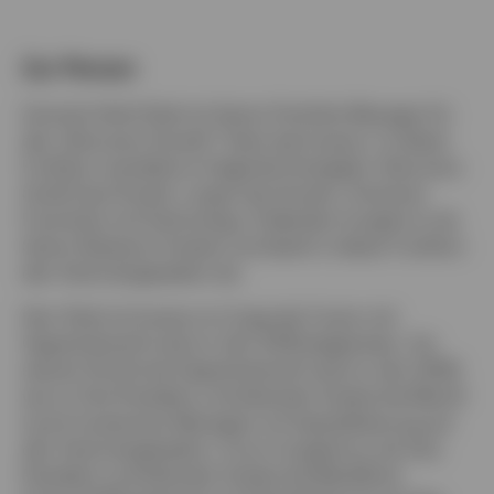
Zur Person
Deutschland
Asutosh (Ash) Shah ist Senior Portfolio Manager für
das „Discovery Growth“-Team bei Invesco. In dieser
Kontaktieren Sie uns
Funktion verwaltet er folgende Strategien: Discovery
Small Cap Growth, Large Cap Growth, American
Franchise und Technology. Außerdem fungiert er als
Senior Research Analyst und deckt in dieser Funktion
den Technologiesektor ab.
Herr Shah ist Invesco im Zuge der Fusion mit
OppenheimerFunds im Jahr 2019 beigetreten. Vor
seinem Eintritt bei OppenheimerFunds im Jahr 2006
war er Vice President und leitender Analyst bei Merrill
Lynch Investment Managers mit Spezialisierung auf
den Technologiesektor. Zuvor fungierte er als Vice
President und leitender Analyst bei BlackRock