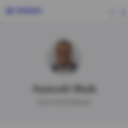
Produkte
Insights
Events
Asutosh Shah
Ressourcen
Senior Portfolio Manager
Über Invesco