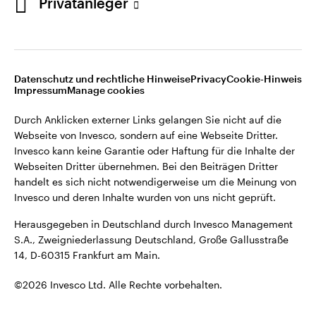
Privatanleger
Opens
Opens
Opens
Rechtliche Hinweise
Datenschutzerklärung
Cookie-Hinweis
Opens
Opens
in
in
in
Impressum
Karriere
Manage cookies
in
in
a
a
a
a
a
new
new
new
Datenschutz und rechtliche Hinweise
Privacy
Cookie-Hinweis
new
new
tab
tab
tab
Impressum
Manage cookies
Durch Anklicken externer Links gelangen Sie nicht auf die
tab
tab
Webseite von Invesco, sondern auf eine Webseite Dritter.
Durch Anklicken externer Links gelangen Sie nicht auf die
Invesco kann keine Garantie oder Haftung für die Inhalte der
Webseite von Invesco, sondern auf eine Webseite Dritter.
Webseiten Dritter übernehmen. Bei den Beiträgen Dritter
Invesco kann keine Garantie oder Haftung für die Inhalte der
handelt es sich nicht notwendigerweise um die Meinung von
Webseiten Dritter übernehmen. Bei den Beiträgen Dritter
Invesco und deren Inhalte wurden von uns nicht geprüft.
handelt es sich nicht notwendigerweise um die Meinung von
Invesco und deren Inhalte wurden von uns nicht geprüft.
Herausgegeben in Deutschland durch Invesco Management
S.A., Zweigniederlassung Deutschland, Große Gallusstraße
Herausgegeben in Deutschland durch Invesco Management
14, D-60315 Frankfurt am Main.
S.A., Zweigniederlassung Deutschland, Große Gallusstraße
14, D-60315 Frankfurt am Main.
©2026 Invesco Ltd. Alle Rechte vorbehalten.
©2026 Invesco Ltd. Alle Rechte vorbehalten.