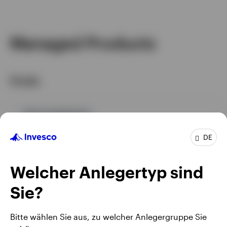
Managed Products
Fonds
GPR,ALTERNATIVE
INGREAA
DE
Invesco Global Income Real Estate Securities Fund
Welcher Anlegertyp sind
AUFLEGUNGSDATUM : 31.10.2008
View Fund
Sie?
Bitte wählen Sie aus, zu welcher Anlegergruppe Sie