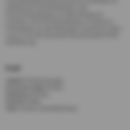
Finanzdienstleistungsunternehmen zuständig und
arbeitete als Investmentbanker in der
Finanzinstitutsgruppe von Stifel, Nicolaus &
Company. Chris hat einen Bachelor of Science in
Finanzwesen von der Washington University in Saint
Louis. Er hat die Chartered Financial Analyst® (CFA)
Zertifizierung.
Profil
Jobtitel:
Portfoliomanager
Für Invesco tätig:
19 Jahre
Erfahrung:
29 Jahre
Standort:
Dallas
Team:
Invesco Listed Real Estate