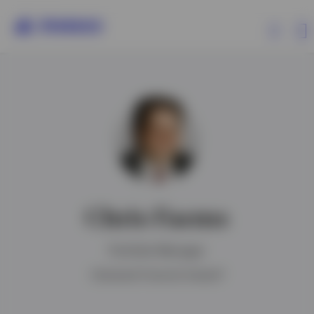
Produkte
Insights
Events
Chris Faems
Ressourcen
Portfolio Manager
Über Invesco
Chartered Financial Analyst®