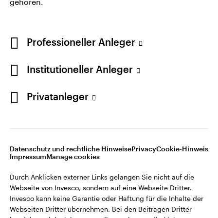
gehören.
Professioneller Anleger
Institutioneller Anleger
Privatanleger
Opens
Opens
Opens
Rechtliche Hinweise
Datenschutzerklärung
Cookie-Hinweis
Opens
Opens
in
in
in
Impressum
Karriere
Manage cookies
in
in
a
a
a
a
a
new
new
new
Datenschutz und rechtliche Hinweise
Privacy
Cookie-Hinweis
new
new
tab
tab
tab
Impressum
Manage cookies
Durch Anklicken externer Links gelangen Sie nicht auf die
tab
tab
Webseite von Invesco, sondern auf eine Webseite Dritter.
Durch Anklicken externer Links gelangen Sie nicht auf die
Invesco kann keine Garantie oder Haftung für die Inhalte der
Webseite von Invesco, sondern auf eine Webseite Dritter.
Webseiten Dritter übernehmen. Bei den Beiträgen Dritter
Invesco kann keine Garantie oder Haftung für die Inhalte der
handelt es sich nicht notwendigerweise um die Meinung von
Webseiten Dritter übernehmen. Bei den Beiträgen Dritter
Invesco und deren Inhalte wurden von uns nicht geprüft.