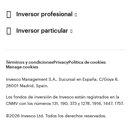
España
Síganos en:
Inversor profesional
Contacto
Inversor particular
Términos y condiciones
Privacy
Política de cookies
Manage cookies
Invesco Management S.A., Sucursal en España, C/Goya 6,
28001 Madrid, Spain.
Los fondos de inversión de Invesco están registrados en la
CNMV con los números 131, 190, 373 y 1278, 1916, 1447, 1757.
©2026 Invesco Ltd. Todos los derechos reservados.