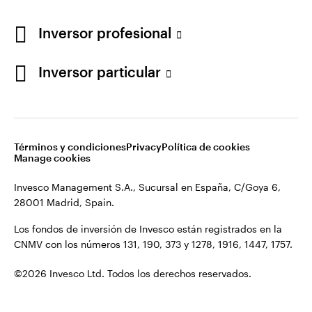
Los fondos de inversión de Invesco están registrados en la
España
CNMV con los números 131, 190, 373 y 1278, 1916, 1447, 1757.
Inversor profesional
Contacto
©2026 Invesco Ltd. Todos los derechos reservados.
Inversor particular
Términos y condiciones
Privacy
Política de cookies
Manage cookies
Invesco Management S.A., Sucursal en España, C/Goya 6,
28001 Madrid, Spain.
Los fondos de inversión de Invesco están registrados en la
CNMV con los números 131, 190, 373 y 1278, 1916, 1447, 1757.
©2026 Invesco Ltd. Todos los derechos reservados.