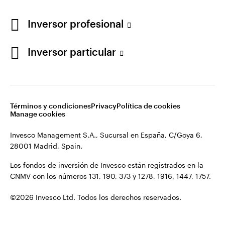
Los fondos de inversión de Invesco están registrados en la
España
CNMV con los números 131, 190, 373 y 1278, 1916, 1447, 1757.
Inversor profesional
Contacto
©2026 Invesco Ltd. Todos los derechos reservados.
Inversor particular
Términos y condiciones
Privacy
Política de cookies
Manage cookies
Invesco Management S.A., Sucursal en España, C/Goya 6,
28001 Madrid, Spain.
Los fondos de inversión de Invesco están registrados en la
CNMV con los números 131, 190, 373 y 1278, 1916, 1447, 1757.
©2026 Invesco Ltd. Todos los derechos reservados.