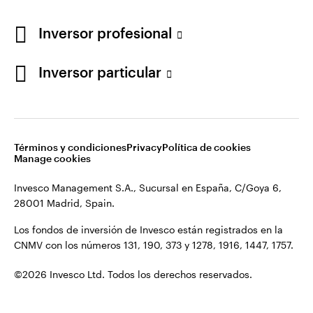
Los fondos de inversión de Invesco están registrados en la
España
CNMV con los números 131, 190, 373 y 1278, 1916, 1447, 1757.
Inversor profesional
Contacto
©2026 Invesco Ltd. Todos los derechos reservados.
Inversor particular
Términos y condiciones
Privacy
Política de cookies
Manage cookies
Invesco Management S.A., Sucursal en España, C/Goya 6,
28001 Madrid, Spain.
Los fondos de inversión de Invesco están registrados en la
CNMV con los números 131, 190, 373 y 1278, 1916, 1447, 1757.
©2026 Invesco Ltd. Todos los derechos reservados.