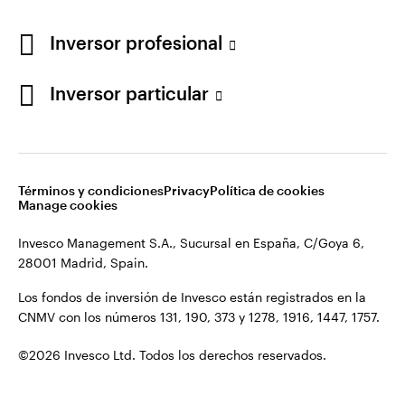
Los fondos de inversión de Invesco están registrados en la
España
CNMV con los números 131, 190, 373 y 1278, 1916, 1447, 1757.
Inversor profesional
Contacto
©2026 Invesco Ltd. Todos los derechos reservados.
Inversor particular
Términos y condiciones
Privacy
Política de cookies
Manage cookies
Invesco Management S.A., Sucursal en España, C/Goya 6,
28001 Madrid, Spain.
Los fondos de inversión de Invesco están registrados en la
CNMV con los números 131, 190, 373 y 1278, 1916, 1447, 1757.
©2026 Invesco Ltd. Todos los derechos reservados.