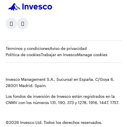
Opens
Opens
Términos y condiciones
Aviso de privacidad
Opens
in
Opens
in
Política de cookies
Trabajar en Invesco
Manage cookies
in
a
in
a
a
new
a
new
new
tab
new
tab
Invesco Management S.A., Sucursal en España, C/Goya 6,
tab
tab
28001 Madrid, Spain.
Los fondos de inversión de Invesco están registrados en la
CNMV con los números 131, 190, 373 y 1278, 1916, 1447, 1757.
©2026 Invesco Ltd. Todos los derechos reservados.