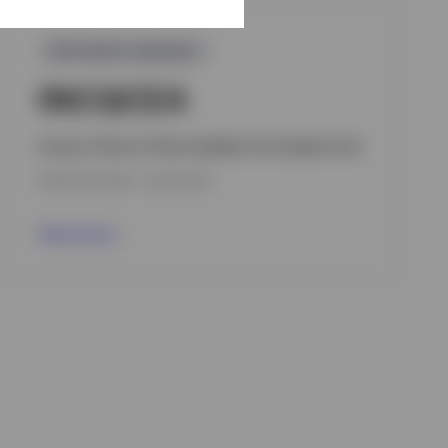
GPR,RENTA VARIABLE
INCQCEA
Invesco China A-Share Quality Core Equity Fund
INCEPTION DATE : 18/02/2020
View Fund