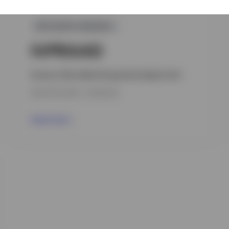
GPR,RENTA VARIABLE
IVPRAAD
Invesco China New Perspective Equity Fund
INCEPTION DATE : 10/09/2018
View Fund