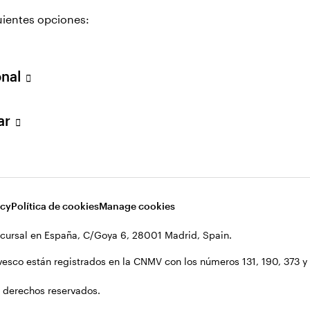
uientes opciones:
onal
lar
cts
acy
Política de cookies
Manage cookies
cursal en España, C/Goya 6, 28001 Madrid, Spain.
vesco están registrados en la CNMV con los números 131, 190, 373 y 1
 derechos reservados.