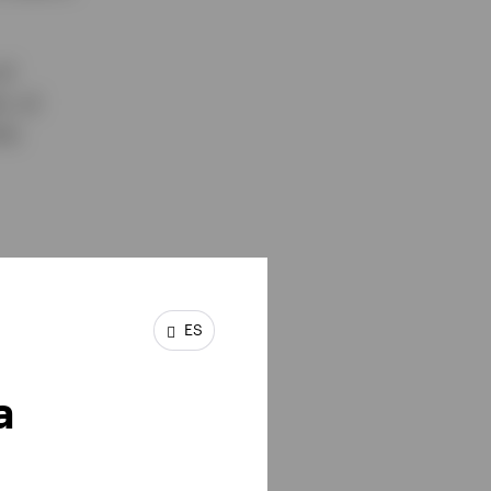
el
r, al
ta
ES
a