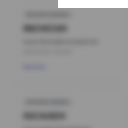
GPR,RENTA VARIABLE
INCHCUH
Invesco China Health Care Equity Fund
INCEPTION DATE : 15/12/2020
View Fund
GPR,RENTA VARIABLE
IGCAAEH