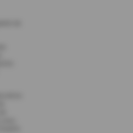
estión de
tes
e
rd for
to de los
de
 de
, como
 Small &