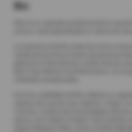
Bio
Ver todo
Elton es un reputado profesional de la inversi
activos y está especializado en valores de rent
La trayectoria de Elton antes de unirse a Inve
clasificaciones de los fondos de pensiones baj
gestionó en Value Partners recibió durante var
Best 5-Year Mutual Fund Performance, con el q
resultados excepcionales.
Entre las cualidades de Elton destaca su capaci
equipos de inversión que organiza y dirige. Su
inversión, el desarrollo de estrategias eficace
ejercer como Head of Greater China Equities 
Head of Research (HK) y Senior Portfolio Mana