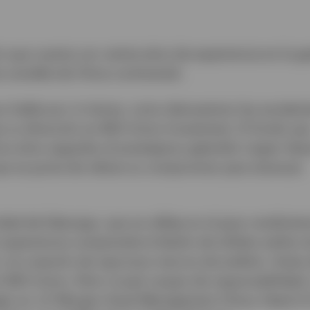
ón que cuenta con veinte años de experiencia en la g
a variable de China continental.
sco habla por sí misma, como demuestran las excelen
o su dirección en BEA Union Investment. El fondo qu
ios años seguidos el prestigioso galardón Lipper Awa
ue se ponía de relieve su compromiso para alcanzar
dad de liderazgo, que se refleja en el gran rendimien
 experiencia comprende el diseño de sólidos estilos 
s y la creación de rigurosos marcos de análisis. Antes
en BEA Union, Elton ocupó cargos de responsabilidad
ger en J.P. Morgan Asset Management China; Head of