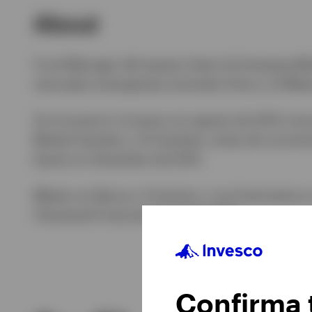
About
Fund Manager del equipo Asian & Emerging Mar
mercados emergentes excluida China y el Meta
Se incorporó a Invesco en agosto de 2013 como
Market Equities y US Equities, antes de conve
Equity en diciembre de 2013. ​
Máster en Banca y Finanzas y una licenciatura 
Chartered Financial Analyst® (CFA).
Confirma t