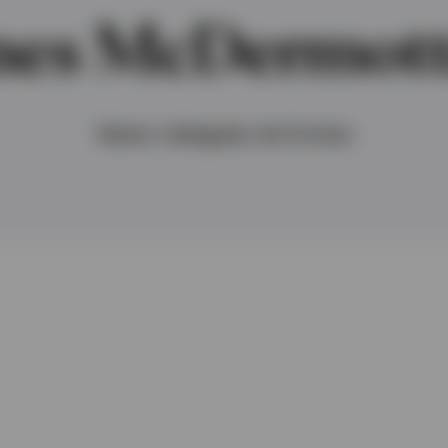
mes McDermott
Gestor delegado de fondos