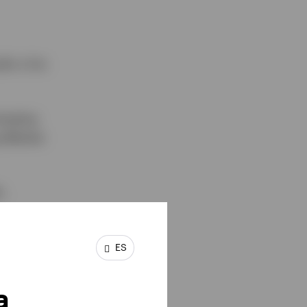
do a los
merging
g Market
h.
ES
a