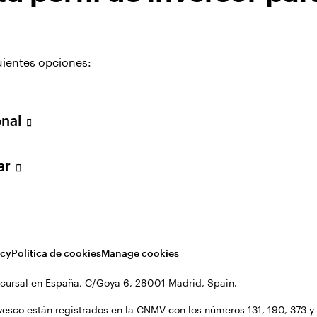
uientes opciones:
onal
no Unido
lar
acy
Política de cookies
Manage cookies
cursal en España, C/Goya 6, 28001 Madrid, Spain.
vesco están registrados en la CNMV con los números 131, 190, 373 y 1