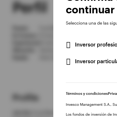
Perfil
continuar
Selecciona una de las sig
Puesto
Fund Manager
En Invesco
10 años
Experiencia
10 años
Inversor profesi
Ubicación
Henley-on-Thames, Inglaterra, Rei
Equipo
Asian & Emerging Market Equities
Inversor particu
Términos y condiciones
Priv
Profile
Invesco Management S.A., Su
Job title:
Fund Manager
Los fondos de inversión de In