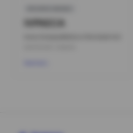
GPR,RENTA VARIABLE
IVPAECA
Invesco Emerging Markets ex-China Equity Fund
INCEPTION DATE : 10/09/2018
View Fund