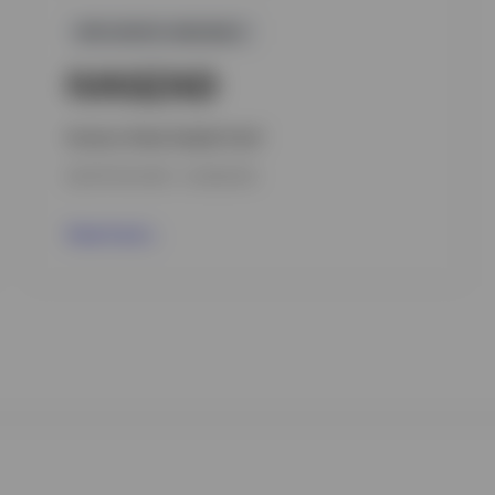
GPR,RENTA VARIABLE
IVASZAD
Invesco Asian Equity Fund
INCEPTION DATE : 10/09/2018
View Fund