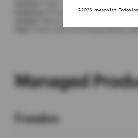
In group:
11 Years
©2026 Invesco Ltd. Todos los
Experience:
10 Years
Location:
Henley-on-Thames
Team:
Invesco Asian and Emerging Market Equi
Managed Produ
Fondos