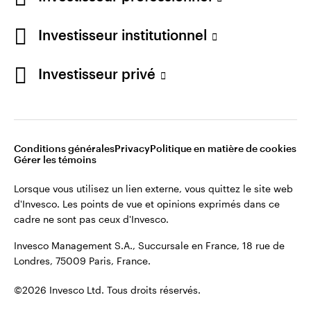
cadre ne sont pas ceux d'Invesco.
Investisseur institutionnel
Invesco Management S.A., Succursale en France, 18 rue de
Londres, 75009 Paris, France.
France
Investisseur privé
Contactez-nous
©2026 Invesco Ltd. Tous droits réservés.
Conditions générales
Privacy
Politique en matière de cookies
Gérer les témoins
Lorsque vous utilisez un lien externe, vous quittez le site web
d'Invesco. Les points de vue et opinions exprimés dans ce
cadre ne sont pas ceux d'Invesco.
Invesco Management S.A., Succursale en France, 18 rue de
Londres, 75009 Paris, France.
©2026 Invesco Ltd. Tous droits réservés.