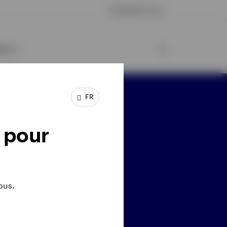
Contactez-nous
esco
FR
stez connecté
 pour
ous.