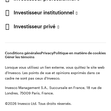
cadre ne sont pas ceux d'Invesco.
Investisseur institutionnel
Invesco Management S.A., Succursale en France, 18 rue de
Londres, 75009 Paris, France.
France
Investisseur privé
Contactez-nous
©2026 Invesco Ltd. Tous droits réservés.
Conditions générales
Privacy
Politique en matière de cookies
Gérer les témoins
Lorsque vous utilisez un lien externe, vous quittez le site web
d'Invesco. Les points de vue et opinions exprimés dans ce
cadre ne sont pas ceux d'Invesco.
Invesco Management S.A., Succursale en France, 18 rue de
Londres, 75009 Paris, France.
©2026 Invesco Ltd. Tous droits réservés.