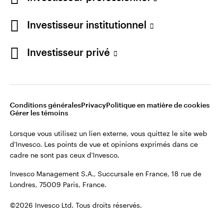
cadre ne sont pas ceux d'Invesco.
Investisseur institutionnel
Invesco Management S.A., Succursale en France, 18 rue de
Londres, 75009 Paris, France.
France
Investisseur privé
Contactez-nous
©2026 Invesco Ltd. Tous droits réservés.
Conditions générales
Privacy
Politique en matière de cookies
Gérer les témoins
Lorsque vous utilisez un lien externe, vous quittez le site web
d'Invesco. Les points de vue et opinions exprimés dans ce
cadre ne sont pas ceux d'Invesco.
Invesco Management S.A., Succursale en France, 18 rue de
Londres, 75009 Paris, France.
©2026 Invesco Ltd. Tous droits réservés.