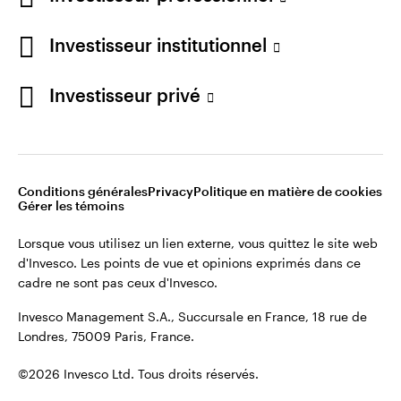
cadre ne sont pas ceux d'Invesco.
Investisseur institutionnel
Invesco Management S.A., Succursale en France, 18 rue de
Londres, 75009 Paris, France.
France
Investisseur privé
Contactez-nous
©2026 Invesco Ltd. Tous droits réservés.
Conditions générales
Privacy
Politique en matière de cookies
Gérer les témoins
Lorsque vous utilisez un lien externe, vous quittez le site web
d'Invesco. Les points de vue et opinions exprimés dans ce
cadre ne sont pas ceux d'Invesco.
Invesco Management S.A., Succursale en France, 18 rue de
Londres, 75009 Paris, France.
©2026 Invesco Ltd. Tous droits réservés.