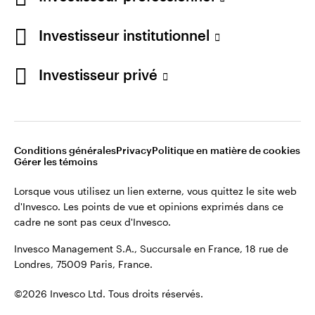
cadre ne sont pas ceux d'Invesco.
Investisseur institutionnel
Invesco Management S.A., Succursale en France, 18 rue de
Londres, 75009 Paris, France.
France
Investisseur privé
Contactez-nous
©2026 Invesco Ltd. Tous droits réservés.
Conditions générales
Privacy
Politique en matière de cookies
Gérer les témoins
Lorsque vous utilisez un lien externe, vous quittez le site web
d'Invesco. Les points de vue et opinions exprimés dans ce
cadre ne sont pas ceux d'Invesco.
Invesco Management S.A., Succursale en France, 18 rue de
Londres, 75009 Paris, France.
©2026 Invesco Ltd. Tous droits réservés.