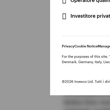
da casinò
Investitore priva
DADI
46,6%
Privacy
Cookie Notice
Manage
For the purposes of this site
Denmark, Germany, Italy, Liec
©2026 Invesco Ltd. Tutti i dirit
Percentuale di an
(Indice Dow Jon