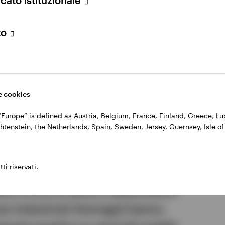
to
BLACKJACK
POKER
48,0%
46,6%
 cookies
, “Europe” is defined as Austria, Belgium, France, Finland, Greece, 
htenstein, the Netherlands, Spain, Sweden, Jersey, Guernsey, Isle of
ti riservati.
ni in cui le azioni statunitensi
es Industrial Average) hanno