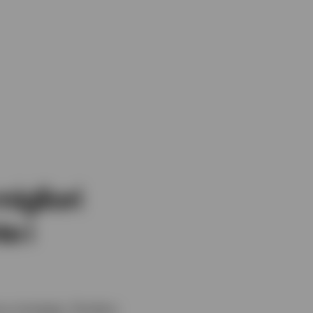
igliori
e i
a strategia. Perdere