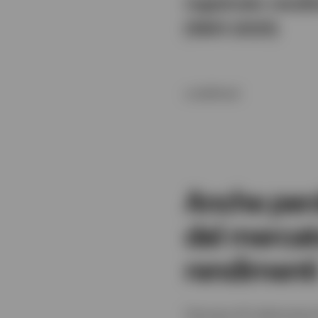
registrato rendi
(1901-2021)
undefined
Anche perde
del mercat
rendiment
Cercare di indovinare 