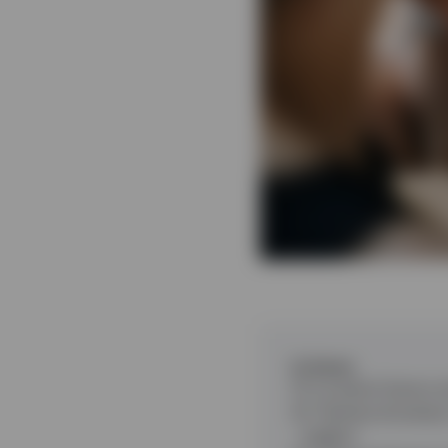
In breve
1
:
Le azioni hanno s
2
:
Tentare di evitar
migliori