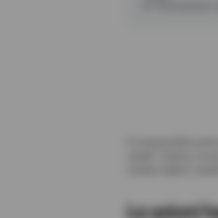
3
:
“Automatizzare” g
È comprensibile sentir
volatili. Tuttavia, la
risultati migliori risp
Le azioni 