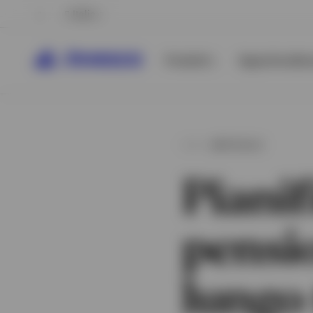
Italia
Prodotti
Approfondime
ARTICOLO
Pianif
pensio
Visualizza tutto
Visualizza tutto
lungo