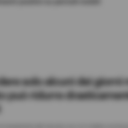
menti positivi su periodi mobili
re solo alcuni dei giorni m
o può ridurre drasticament
i
le tempistiche del mercato non si è rivelata una buon