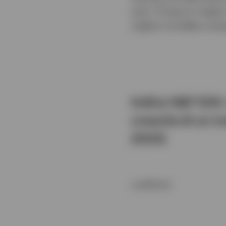
solo i 10 giorni migli
migliori avrebbe comp
Indice S&P 500: 
crescita di un 
2023)
undefined