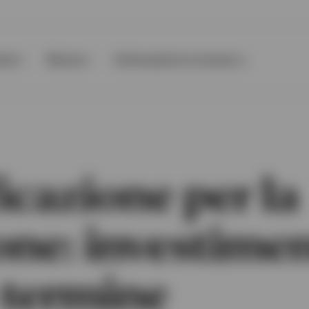
nti
Risorse
Informazioni su Invesco
icazione per la
ne: investimen
 termine