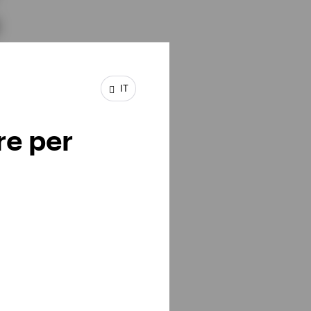
sso rispetto ai giochi
tata la probabilità di
IT
enti positivi nel 99,9%
re per
o state molto più