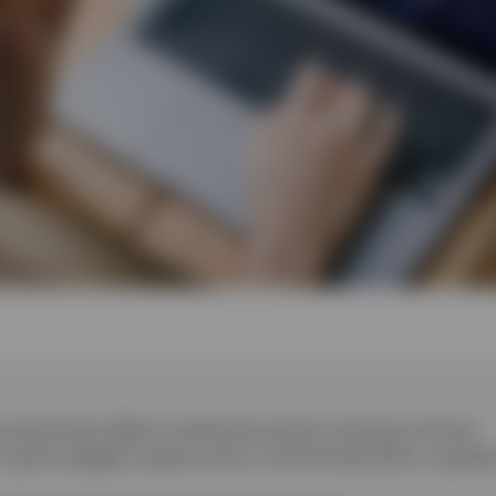
toricamente offerto rendimenti positivi nel lungo termine
e i giorni peggiori spesso porta, involontariamente, a perder