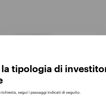
GPR,ALTERNATIVO
INBAAAC
Invesco Balanced-Risk Allocation Fund
a tipologia di investito
DATA DEL LANCIO : 01/09/2009
e
View Fund
ichiesta, segui i passaggi indicati di seguito.