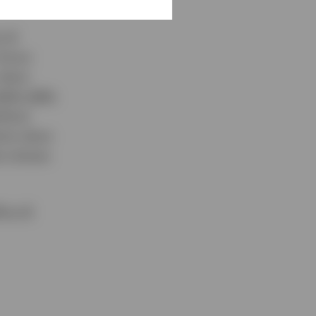
o di
 focus
 dove
bile della
tford
ord, dove
i a breve
ica di