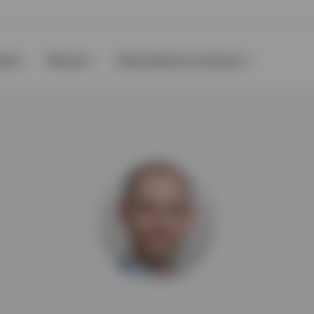
nti
Risorse
Informazioni su Invesco