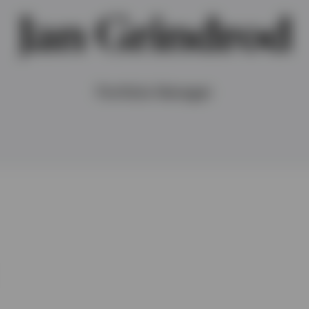
Jan Grindrod
Portfolio Manager