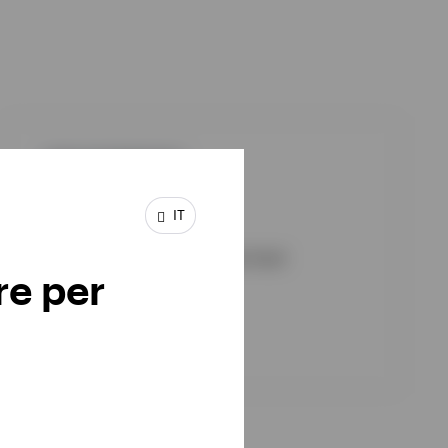
GPR,ALTERNATIVO
IVGPAEH
IT
Invesco Commodity Allocation Fund
re per
DATA DEL LANCIO : 21/06/2010
View Fund