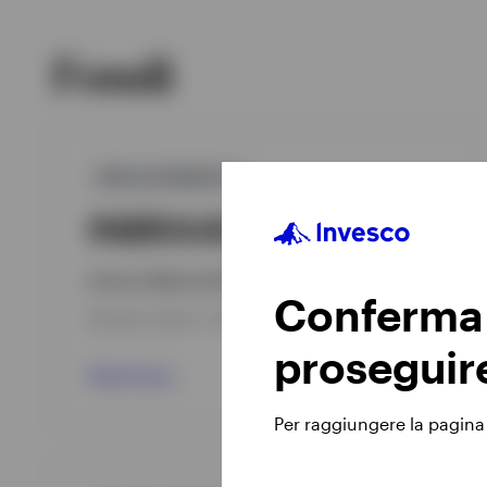
Fondi
GPR,ALTERNATIVO
INBRAAE
Invesco Balanced-Risk Select Fund
Conferma l
DATA DEL LANCIO : 20/08/2014
proseguir
View Fund
Per raggiungere la pagina r