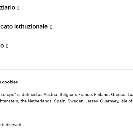
ziario
cato istituzionale
to
 cookies
, “Europe” is defined as Austria, Belgium, France, Finland, Greece, 
htenstein, the Netherlands, Spain, Sweden, Jersey, Guernsey, Isle of
l Strategies di Invesco, che sviluppa e gestisce stra
lo, è responsabile della costruzione dei portafogli, d
ti riservati.