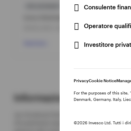
Consulente finan
GPR,AZIONARIO
Invesco Global Equity Income Advantage Fund
Operatore qualifi
DATA DEL LANCIO : 05/07/2022
View Fund
Investitore priva
Privacy
Cookie Notice
Manage
For the purposes of this site
Informazioni
Denmark, Germany, Italy, Liec
Jan Grindrod è Portfolio Manager del team Globa
d'investimento basate su derivati. In questo ruo
©2026 Invesco Ltd. Tutti i dirit