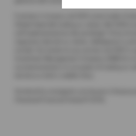
gestione del rischio, dell'attività di trading e de
È entrato in Invesco nel 2013 come trader di deriv
Global Head del trading su valute. Nel 2024 è e
sull'implementazione dei portafogli. Prima di e
negoziava derivati su valute, obbligazioni e azio
società. Ha iniziato la sua carriera nel 2007 in
Investment Management Company (HIMCO), la div
successivamente si è occupato di trading su val
termine su titoli a reddito fisso.
Grindrod ha conseguito una laurea in finanza pr
Chartered Financial Analyst® (CFA).