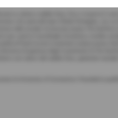
lla gestione dei derivati.
ati​ su valute e reddito fisso, fino a ricoprire il ruol
ntrato a far parte del team Global Strategies, con un
ntrare nella società, ha lavorato presso The Hartford,
ni per coprire il portafoglio di polizze a rendita varia
 qualità di fixed income investment analyst presso Har
isione di gestione degli investimenti di The Hartf
ute e vari settori del reddito fisso, gestendo mandat
esso la University of Connecticut. Possiede la qualif