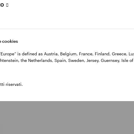
to
 cookies
, “Europe” is defined as Austria, Belgium, France, Finland, Greece, 
htenstein, the Netherlands, Spain, Sweden, Jersey, Guernsey, Isle of
cts
ti riservati.