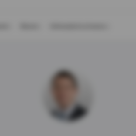
nti
Risorse
Informazioni su Invesco