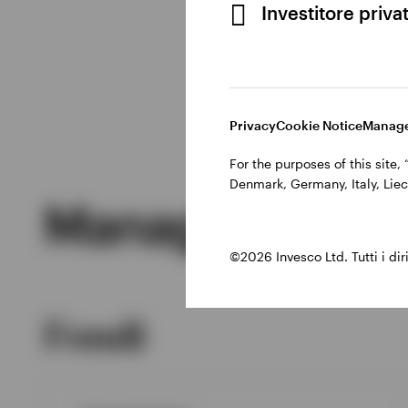
Investitore priva
Privacy
Cookie Notice
Manage
For the purposes of this site
Denmark, Germany, Italy, Liec
Managed Produ
©2026 Invesco Ltd. Tutti i dirit
Fondi