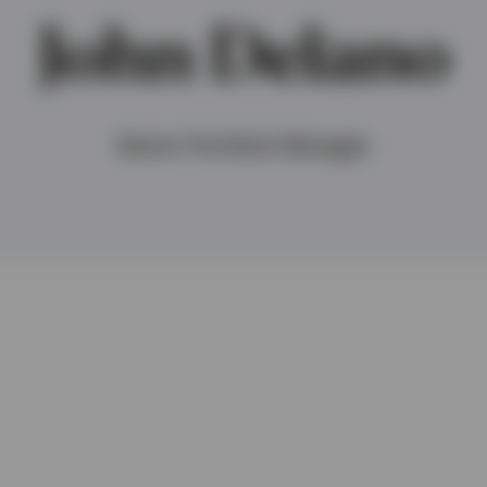
John Delano
Senior Portfolio Manager