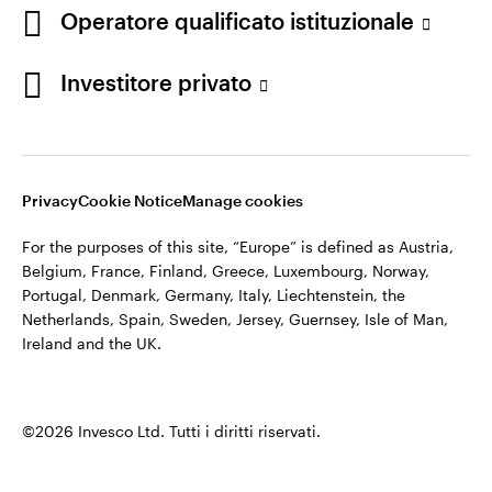
appartiene ad Invesco.
Operatore qualificato istituzionale
Italia
Invesco Management S.A., Succursale Italia, Via Bocchetto 6,
Contattaci
Investitore privato
20123 Milan, Italy.
Cod. Fisc/P.IVA e iscrizione al Registro Imprese di Milano n.
11060390967 – REA n. 2576342.
Privacy
Cookie Notice
Manage cookies
©2026 Invesco Ltd. Tutti i diritti riservati.
For the purposes of this site, “Europe” is defined as Austria,
Belgium, France, Finland, Greece, Luxembourg, Norway,
Portugal, Denmark, Germany, Italy, Liechtenstein, the
Netherlands, Spain, Sweden, Jersey, Guernsey, Isle of Man,
Ireland and the UK.
©2026 Invesco Ltd. Tutti i diritti riservati.