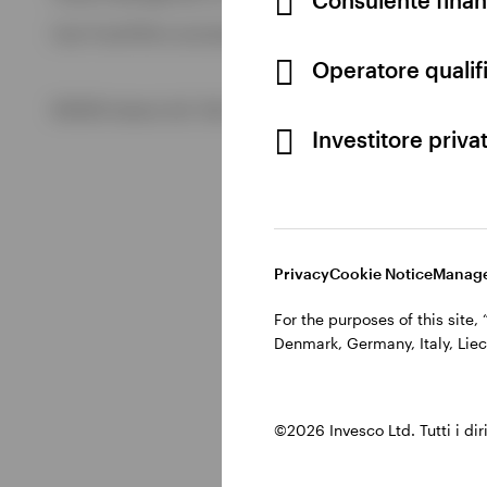
Visualizza tutto
Cod. Fisc/P.IVA e iscrizione al Registro Imprese di Milano 
Visualizza tutto
Operatore qualifi
©2026 Invesco Ltd. Tutti i diritti riservati.
Investitore priva
Privacy
Cookie Notice
Manage
For the purposes of this site
Denmark, Germany, Italy, Liec
©2026 Invesco Ltd. Tutti i dirit