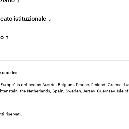
n. 11060390967 – REA n. 2576342.
cato istituzionale
to
 cookies
, “Europe” is defined as Austria, Belgium, France, Finland, Greece, 
htenstein, the Netherlands, Spain, Sweden, Jersey, Guernsey, Isle of
ti riservati.