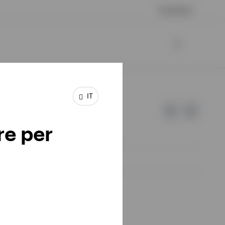
Contattaci
IT
re per
d Invesco.