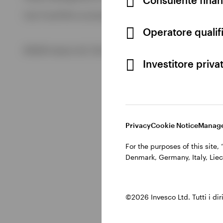
Visualizza tutto
Cod. Fisc/P.IVA e iscrizione al Registro Imprese di Milano 
Visualizza tutto
Operatore qualifi
©2026 Invesco Ltd. Tutti i diritti riservati.
Investitore priva
Privacy
Cookie Notice
Manage
For the purposes of this site
Denmark, Germany, Italy, Liec
©2026 Invesco Ltd. Tutti i dirit