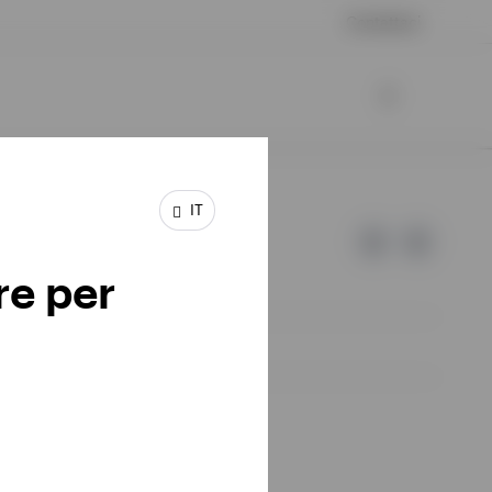
Contattaci
IT
re per
d Invesco.