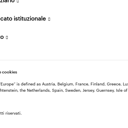
n. 11060390967 – REA n. 2576342.
cato istituzionale
to
 cookies
, “Europe” is defined as Austria, Belgium, France, Finland, Greece, 
htenstein, the Netherlands, Spain, Sweden, Jersey, Guernsey, Isle of
ti riservati.