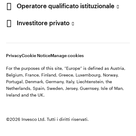
appartiene ad Invesco.
Operatore qualificato istituzionale
Italia
Invesco Management S.A., Succursale Italia, Via Bocchetto 6,
Contattaci
Investitore privato
20123 Milan, Italy.
Cod. Fisc/P.IVA e iscrizione al Registro Imprese di Milano n.
11060390967 – REA n. 2576342.
Privacy
Cookie Notice
Manage cookies
©2026 Invesco Ltd. Tutti i diritti riservati.
For the purposes of this site, “Europe” is defined as Austria,
Belgium, France, Finland, Greece, Luxembourg, Norway,
Portugal, Denmark, Germany, Italy, Liechtenstein, the
Netherlands, Spain, Sweden, Jersey, Guernsey, Isle of Man,
Ireland and the UK.
©2026 Invesco Ltd. Tutti i diritti riservati.