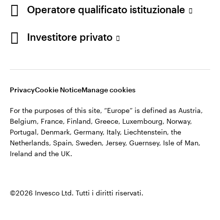
appartiene ad Invesco.
Operatore qualificato istituzionale
Italia
Invesco Management S.A., Succursale Italia, Via Bocchetto 6,
Contattaci
Investitore privato
20123 Milan, Italy.
Cod. Fisc/P.IVA e iscrizione al Registro Imprese di Milano n.
11060390967 – REA n. 2576342.
Privacy
Cookie Notice
Manage cookies
©2026 Invesco Ltd. Tutti i diritti riservati.
For the purposes of this site, “Europe” is defined as Austria,
Belgium, France, Finland, Greece, Luxembourg, Norway,
Portugal, Denmark, Germany, Italy, Liechtenstein, the
Netherlands, Spain, Sweden, Jersey, Guernsey, Isle of Man,
Ireland and the UK.
©2026 Invesco Ltd. Tutti i diritti riservati.