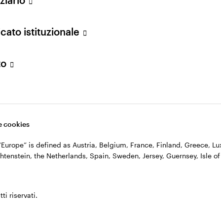
n. 11060390967 – REA n. 2576342.
cato istituzionale
to
 cookies
, “Europe” is defined as Austria, Belgium, France, Finland, Greece, 
htenstein, the Netherlands, Spain, Sweden, Jersey, Guernsey, Isle of
ti riservati.