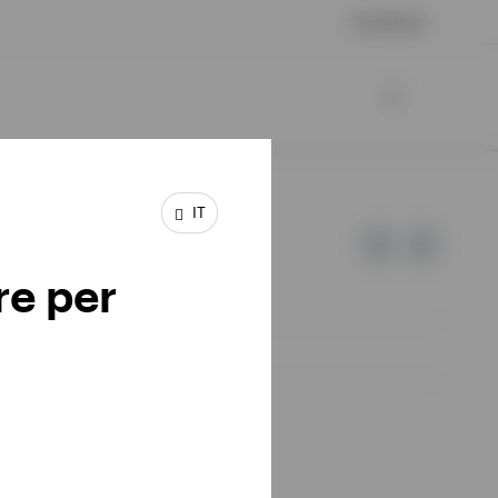
Contattaci
IT
re per
d Invesco.