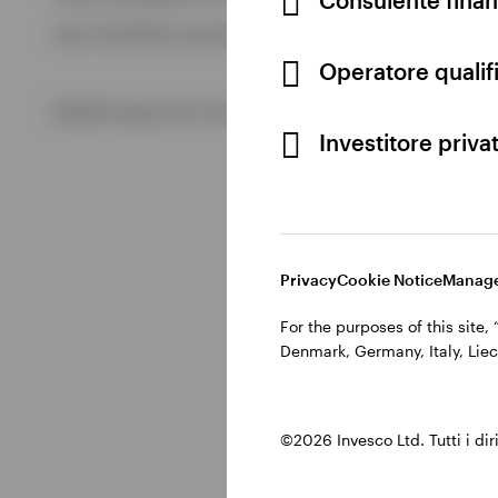
Visualizza tutto
Cod. Fisc/P.IVA e iscrizione al Registro Imprese di Milano 
Visualizza tutto
Operatore qualifi
©2026 Invesco Ltd. Tutti i diritti riservati.
Investitore priva
Privacy
Cookie Notice
Manage
For the purposes of this site
Denmark, Germany, Italy, Liec
©2026 Invesco Ltd. Tutti i dirit