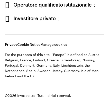
appartiene ad Invesco.
Operatore qualificato istituzionale
Italia
Invesco Management S.A., Succursale Italia, Via Bocchetto 6,
Contattaci
Investitore privato
20123 Milan, Italy.
Cod. Fisc/P.IVA e iscrizione al Registro Imprese di Milano n.
11060390967 – REA n. 2576342.
Privacy
Cookie Notice
Manage cookies
©2026 Invesco Ltd. Tutti i diritti riservati.
For the purposes of this site, “Europe” is defined as Austria,
Belgium, France, Finland, Greece, Luxembourg, Norway,
Portugal, Denmark, Germany, Italy, Liechtenstein, the
Netherlands, Spain, Sweden, Jersey, Guernsey, Isle of Man,
Ireland and the UK.
©2026 Invesco Ltd. Tutti i diritti riservati.