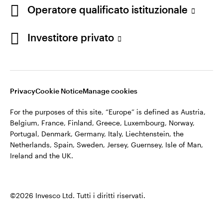
appartiene ad Invesco.
Operatore qualificato istituzionale
Italia
Invesco Management S.A., Succursale Italia, Via Bocchetto 6,
Contattaci
Investitore privato
20123 Milan, Italy.
Cod. Fisc/P.IVA e iscrizione al Registro Imprese di Milano n.
11060390967 – REA n. 2576342.
Privacy
Cookie Notice
Manage cookies
©2026 Invesco Ltd. Tutti i diritti riservati.
For the purposes of this site, “Europe” is defined as Austria,
Belgium, France, Finland, Greece, Luxembourg, Norway,
Portugal, Denmark, Germany, Italy, Liechtenstein, the
Netherlands, Spain, Sweden, Jersey, Guernsey, Isle of Man,
Ireland and the UK.
©2026 Invesco Ltd. Tutti i diritti riservati.