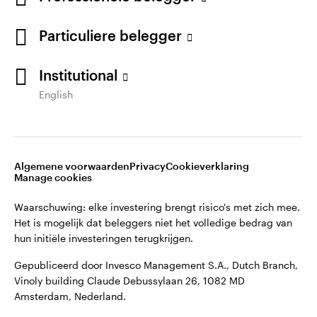
English
Gepubliceerd door Invesco Management S.A., Dutch Branch,
Particuliere belegger
Vinoly building Claude Debussylaan 26, 1082 MD
Neem contact met ons op
Amsterdam, Nederland.
Institutional
English
©2026 Invesco Ltd. Alle rechten voorbehouden.
Algemene voorwaarden
Privacy
Cookieverklaring
Manage cookies
Waarschuwing: elke investering brengt risico's met zich mee.
Het is mogelijk dat beleggers niet het volledige bedrag van
hun initiële investeringen terugkrijgen.
Gepubliceerd door Invesco Management S.A., Dutch Branch,
Vinoly building Claude Debussylaan 26, 1082 MD
Amsterdam, Nederland.