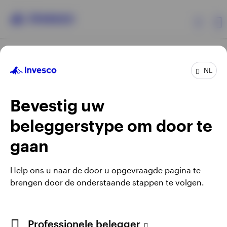
Producten
NL
Bevestig uw
Beleggersinformatie
beleggerstype om door te
Over Invesco
gaan
Opens
Opens
Algemene voorwaarden en bepalingen
Privacyverklaring
Opens
Opens
in
in
Cookie-melding
Carrières
Manage cookies
in
in
a
a
Help ons u naar de door u opgevraagde pagina te
a
a
new
new
brengen door de onderstaande stappen te volgen.
new
new
tab
tab
Waarschuwing: elke investering brengt risico's met zich mee.
tab
tab
Netherlands
Het is mogelijk dat beleggers niet het volledige bedrag van
Professionele belegger
hun initiële investeringen terugkrijgen.