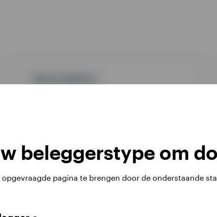
GPR,ALTERNATIEF
INBLCAC
Invesco Balanced-Risk Allocation Fund
INCEPTION DATE : 01-09-2009
uw beleggerstype om do
View Fund
u opgevraagde pagina te brengen door de onderstaande sta