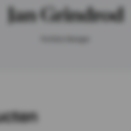
Jan Grindrod
Portfolio Manager
ucten