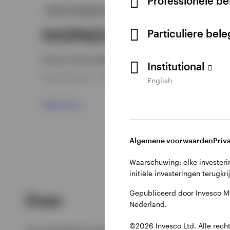
Professionele b
GPR,ALTERNATIEF
IVGPAEH
Particuliere bel
Invesco Commodity Allocation Fund
Institutional
INCEPTION DATE : 21-06-2010
English
View Fund
Algemene voorwaarden
Priv
Waarschuwing: elke investerin
initiële investeringen terugkri
Gepubliceerd door Invesco M
Over
Nederland.
©2026 Invesco Ltd. Alle rech