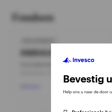
Fondsen
GPR,ALTERNATIEF
INBRAUH
Invesco Balanced-Risk Select Fund
INCEPTION DATE : 20-08-2014
Bevestig 
View Fund
Help ons u naar de door 