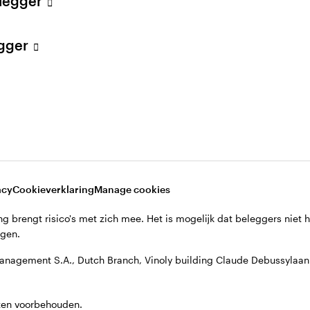
elegger
egger
acy
Cookieverklaring
Manage cookies
g brengt risico's met zich mee. Het is mogelijk dat beleggers niet 
jgen.
anagement S.A., Dutch Branch, Vinoly building Claude Debussyla
ten voorbehouden.