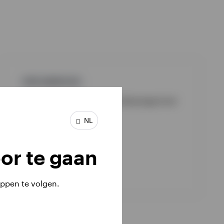
GPR,AANDELEN
Invesco Global Equity Income Advantage Fund
INCEPTION DATE : 05-07-2022
NL
or te gaan
View Fund
ppen te volgen.