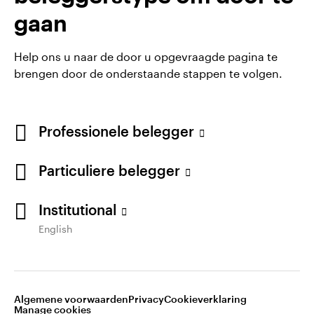
Inception date : 09-08-1999
gaan
Help ons u naar de door u opgevraagde pagina te
brengen door de onderstaande stappen te volgen.
Algemene voorwaarden en bepalingen
Privacyverklaring
Cookie-melding
Carrières
Professionele belegger
Manage cookies
Particuliere belegger
Waarschuwing: elke investering brengt risico's met
zich mee. Het is mogelijk dat beleggers niet het
volledige bedrag van hun initiële investeringen
Institutional
terugkrijgen.
English
Gepubliceerd door Invesco Management S.A., Dutch
Branch, Vinoly building Claude Debussylaan 26, 1082
MD Amsterdam, Nederland.
Algemene voorwaarden
Privacy
Cookieverklaring
Manage cookies