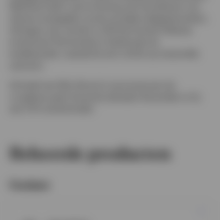
Matthew heeft ruime ervaring met het beheren van
diverse strategieën op de mondiale obligatiemarkten.
Hij begon zijn carrière in 2011 bij Scottish Widows
Investment Partnership in Edinburgh als
kredietanalist, waarbij hij zich richtte op industriële
sectoren.
Hij heeft een BSc (Hons) in economie aan de
Loughborough University behaald. Bovendien is hij
een CFA charterholder
Beheerde producten
Fondsen