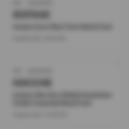
GPR
OBLIGATIES
IESTAAE
Invesco Euro Short Term Bond Fund
Inception date : 04-05-2011
GPR
OBLIGATIES
IGICCHE
Invesco Net Zero Global Investment
Grade Corporate Bond Fund
Inception date : 01-06-2022