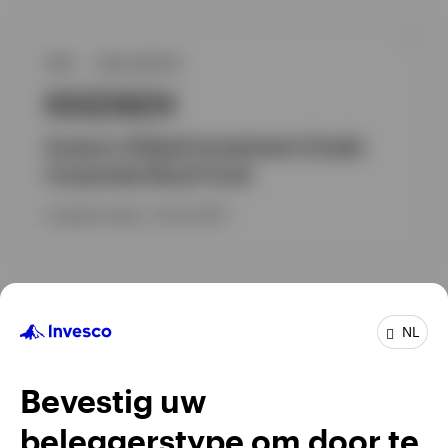
GPR
OBLIGATIES
IGIZAEH
Invesco Global Investment Grade
Corporate Bond Fund
Inception date : 23-02-2017
GPR
OBLIGATIES
NL
INVPEBC
Bevestig uw
Invesco Euro Bond Fund
beleggerstype om door te