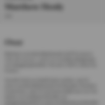
English
Matthew Henly
Neem contact met ons op
CFA
Over
Matthew is portefeuillebeheerder bij IFI Europe en
richt zich op euro-, pond- en mondiale beleggingen
van beleggingskwaliteit. Hij trad in 2021 in dienst bij
Invesco.
Voordat hij bij ons bedrijf kwam werken, was hij
senior portefeuillebeheerder bij Aberdeen Standard
Investments, waar hij verantwoordelijk was voor het
beheer van kredietportefeuilles van
beleggingskwaliteit en geconsolideerde portefeuilles.