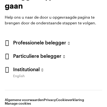
gaan
Help ons u naar de door u opgevraagde pagina te
brengen door de onderstaande stappen te volgen.
Algemene voorwaarden en bepalingen
Privacyverklaring
Cookie-melding
Carrières
Professionele belegger
Manage cookies
Particuliere belegger
Waarschuwing: elke investering brengt risico's met
zich mee. Het is mogelijk dat beleggers niet het
volledige bedrag van hun initiële investeringen
Institutional
terugkrijgen.
English
Gepubliceerd door Invesco Management S.A., Dutch
Branch, Vinoly building Claude Debussylaan 26, 1082
MD Amsterdam, Nederland.
Algemene voorwaarden
Privacy
Cookieverklaring
Manage cookies