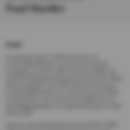
English
Paul Mueller
Neem contact met ons op
Over
Paul Mueller begon in 2003 bij Invesco als
portefeuillebeheerder voor Enhanced Liquidity-
strategieën en werd in 2004 verantwoordelijk voor
Additional Segregated Institutional Long-Term Global
Bond-strategieën. In juli 2014 stapte Paul als senior
portefeuillebeheerder over naar het Invesco Global
Liquidity-team, waar hij verantwoordelijk was voor
het beleggingsbeheer van geldmarktfondsen in EUR,
USD en GBP.
Nog voor zijn periode bij Invesco werd Paul in 1993