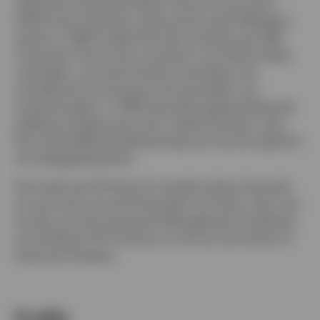
erkend als Chartered Public Finance Accountant
(CPFA) toen hij bij de Londonse borough Hillingdon
werkte. In 1995 maakte Paul de overstap naar UBS
Corporate Finance als consultant voor Britse lokale
overheden, aan wie hij advies verstrekte over
schuldherstructurering en het aanstellen van
fondsmanagers. In 1997 werd deze gespecialiseerde
afdeling overgenomen door Capita Services, waar
Paul uiteindelijk de leiding kreeg over de het segment
van beleggingsadvies.
Paul heeft een BA (Hons) in boekhouding, financiën
en economie van de Universiteit van Essex. Hij is ook
houder van het Investment Management Certificate
van de Britse CFA Society en is lid van de Society of
Technical Analysts.
Profile