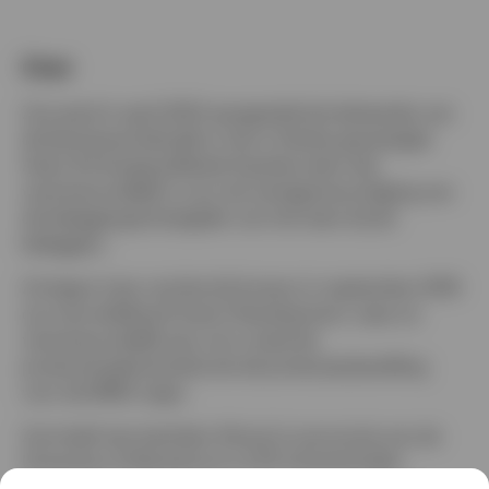
Neem contact met ons op
Over
Zoe werd in april 2023 aangesteld als beheerder van
de klantenportefeuille in het in Henley gevestigde
Asian & Emerging Market Equities-team dat
verantwoordelijk is voor de vertegenwoordiging van
de beleggingsstrategieën van het team bij de
beleggers.
Ze begon haar carrière bij Invesco in september 2019
op onze afdeling Product Development, waar ze
verantwoordelijk was voor zowel de
productimplementatie als de productprijsstelling
voor de EMEA-regio.
Zoe heeft een bachelor (Hons) in economie van de
University of Warwick en is CFA Charterholder.