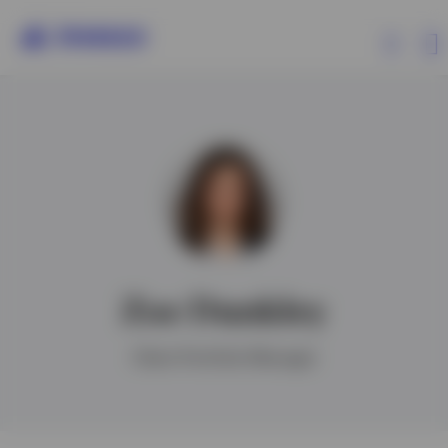
Producten
Beleggersinformatie
Over Invesco
Zoe Dunkley
Client Portfolio Manager
Netherlands