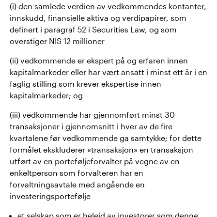
(i) den samlede verdien av vedkommendes kontanter,
innskudd, finansielle aktiva og verdipapirer, som
definert i paragraf 52 i Securities Law, og som
overstiger NIS 12 millioner
(ii) vedkommende er ekspert på og erfaren innen
kapitalmarkeder eller har vært ansatt i minst ett år i en
faglig stilling som krever ekspertise innen
kapitalmarkeder; og
(iii) vedkommende har gjennomført minst 30
transaksjoner i gjennomsnitt i hver av de fire
kvartalene før vedkommende ga samtykke; for dette
formålet ekskluderer «transaksjon» en transaksjon
utført av en porteføljeforvalter på vegne av en
enkeltperson som forvalteren har en
forvaltningsavtale med angående en
investeringsportefølje
et selskap som er heleid av investorer som denne