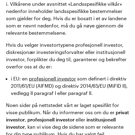
i. Vilkårene under avsnittet «Landsspesifikke vilkår»
nedenfor inneholder landsspesifikke bestemmelser
som gjelder for deg. Hvis du er bosatt i et av landene
som er nevnt nedenfor, må du gå nøye gjennom de
relevante bestemmelsene.
Hvis du velger investortypene profesjonell investor,
diskresjonær investeringsforvalter eller institusjonell
investor, forplikter du deg til, garanterer og bekrefter
overfor oss at du er:
i EU: en
profesjonell investor
som definert i direktiv
2011/61/EU (AIFMD) og direktiv 2014/65/EU (MiFID II),
vedlegg II paragraf I eller paragraf II.
Noen sider på nettstedet vårt er laget spesifikt for
visse publikum. Når du informerer oss om du er
privat
investor
,
profesjonell investor
eller
institusjonell
investor
, kan vi vise deg de sidene som er relevante
for din type publikum. Hvis du har valgt feil