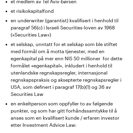
et medlem av Tel Aviv-børsen
et risikokapitalfond
en underwriter (garantist) kvalifisert i henhold til
paragraf 56(c) i Israeli Securities-loven av 1968
(«Securities Law»)
et selskap, unntatt for et selskap som ble stiftet
med formål om å motta tjenester, med en
egenkapital på mer enn NIS 50 millioner for dette
formålet «egenkapital», inkludert i henhold til
utenlandske regnskapsregler, internasjonal
regnskapspraksis og aksepterte regnskapsregler i
USA, som definert i paragraf 17(b)(1) og 36 av
Securities Law
en enkeltperson som oppfyller to av følgende
punkter, og som har gitt forhåndssamtykke til å
anses som en kvalifisert kunde / erfaren investor
etter Investment Advice Law: