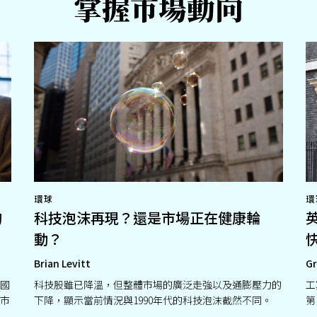
掌握市場動向
環球
環
的
科技泡沫再現？還是市場正在健康輪
動？
Brian Levitt
Gr
國
科技股雖已降溫，但整體市場的廣泛走強以及通膨壓力的
工
市
下降，顯示當前情況與1990年代的科技泡沫截然不同。
第