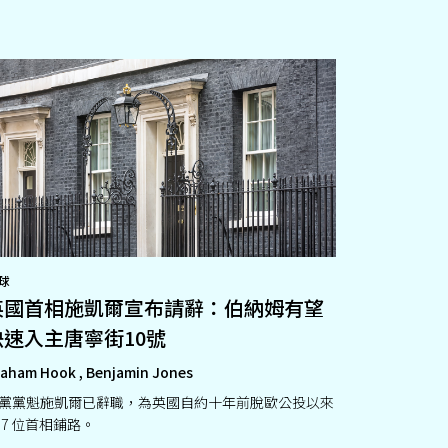
球
英國首相施凱爾宣布請辭：伯納姆有望
快速入主唐寧街10號
aham Hook , Benjamin Jones
黨黨魁施凱爾已辭職，為英國自約十年前脫歐公投以來
 7 位首相鋪路。