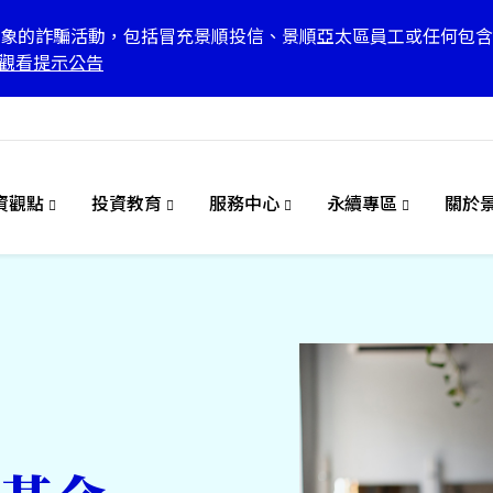
象的詐騙活動，包括冒充景順投信、景順亞太區員工或任何包含
觀看提示公告
資觀點
投資教育
服務中心
永續專區
關於