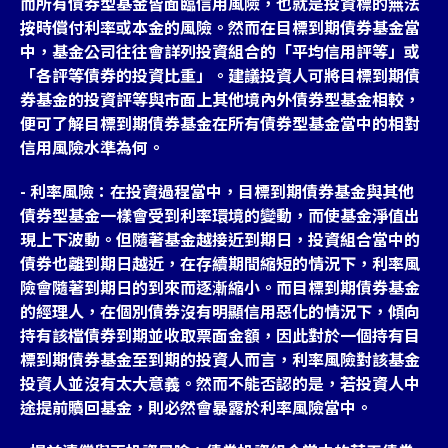
而所有債券型基金皆面臨信用風險，也就是投資標的無法
按時償付利率或本金的風險。然而在目標到期債券基金當
中，基金公司往往會詳列投資組合的「平均信用評等」或
「各評等債券的投資比重」。建議投資人可將目標到期債
券基金的投資評等與市面上其他境內外債券型基金相較，
便可了解目標到期債券基金在所有債券型基金當中的相對
信用風險水準為何。
- 利率風險：在投資過程當中，目標到期債券基金與其他
債券型基金一樣會受到利率環境的變動，而使基金淨值出
現上下波動。但隨著基金越接近到期日，投資組合當中的
債券也離到期日越近，在存續期間縮短的情況下，利率風
險會隨著到期日的到來而逐漸縮小。而目標到期債券基金
的經理人，在個別債券沒有明顯信用惡化的情況下，傾向
持有該檔債券到期並收取票面金額，因此對於一個持有目
標到期債券基金至到期的投資人而言，利率風險對該基金
投資人並沒有太大意義。然而不能否認的是，若投資人中
途提前贖回基金，則必然會暴露於利率風險當中。