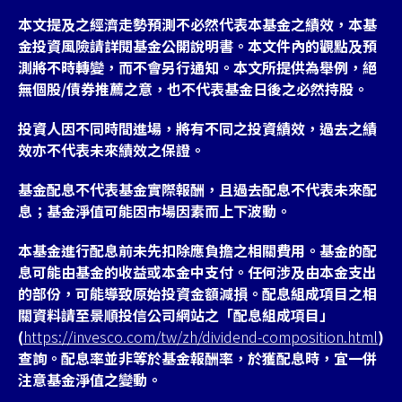
本文提及之經濟走勢預測不必然代表本基金之績效，本基
金投資風險請詳閱基金公開說明書。本文件內的觀點及預
測將不時轉變，而不會另行通知。本文所提供為舉例，絕
無個股/債券推薦之意，也不代表基金日後之必然持股。
投資人因不同時間進場，將有不同之投資績效，過去之績
效亦不代表未來績效之保證。
基金配息不代表基金實際報酬，且過去配息不代表未來配
息；基金淨值可能因市場因素而上下波動。
本基金進行配息前未先扣除應負擔之相關費用。基金的配
息可能由基金的收益或本金中支付。任何涉及由本金支出
的部份，可能導致原始投資金額減損。配息組成項目之相
關資料請至景順投信公司網站之「配息組成項目」
(
https://invesco.com/tw/zh/dividend-composition.html
)
查詢。配息率並非等於基金報酬率，於獲配息時，宜一併
注意基金淨值之變動。