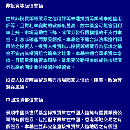
非投資等級債警語
由於非投資等級債券之信用評等未達投資等級或未經信用
評等，且對利率變動的敏感度甚高，故本基金可能會因利
率上升、市場流動性下降，或債券發行機構違約不支付本
金、利息或破產而蒙受虧損。本基金不適合無法承擔相關
風險之投資人。投資人投資以非投資等級債券為訴求之基
金不宜占其投資組合過高之比重。本基金適合尋求資本增
值、且願意承擔資本風險、能承受波動程度較成熟市場債
券為高的固定收益投資的投資者。
投資人投資時需留意新興市場國家之債信、匯率、政治等
潛在風險。
中國投資部位警語
景順中國新世代基金係投資於在中國大陸擁有重要業務公
司的有價證券，包括但不限於在中國、香港等地交易之有
價證券。本基金並非完全直接投資於大陸地區之有價證