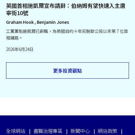
英國首相施凱爾宣布請辭：伯納姆有望快速入主唐
寧街10號
Graham Hook , Benjamin Jones
工黨黨魁施凱爾已辭職，為英國自約十年前脫歐公投以來第 7 位首
相鋪路。
2026年6月24日
更多投資觀點
全球網站
盡職治理專區
新聞中心
網站政策