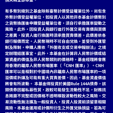
有多幣別級別之基金除新臺幣計價受益權單位外，尚包含
外幣計價受益權單位，如投資人以其他非本基金計價幣別
之貨幣換匯後申購受益權單位者，須自行承擔匯率變動之
風險。此外，因投資人與銀行進行外匯交易有賣價與買價
之差異，投資人進行換匯時須承擔買賣價差，此價差依各
銀行報價而定。人民幣現時不可自由兌換，並受到外匯管
制及限制，申購人應依「外匯收支或交易申報辦法」之規
定辦理結匯事宜。此外，本基金在計算非人民幣計價或結
算資產的價值及非人民幣類別的價格時，基金經理將會應
用香港的離岸人民幣市場匯率（「CNH 匯率」）。CNH
匯率可以是相對於中國境內非離岸人民幣市場匯率的一項
溢價或折讓及可能有重大買賣差價。因此，基金資產價值
將會有所波動。 本基金得投資於美國Rule 144A債券，該
類債券因屬私募性質，故較可能發生流動性不足，財務訊
息揭露不完整或因價格不透明導致波動性較大之風險。交
易流動性無法擴及一般投資人，投資人投資前須留意相關
風險。本基金運用或計價所衍生之外匯兌換損益，若為可