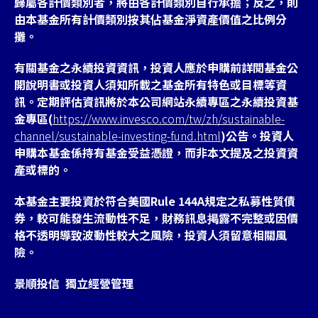
歸屬各計價類別者，將由各計價類別自行承擔；反之，則
由本基金所有計價類別按其佔基金淨資產價值之比例分
攤。
有關基金之永續投資資訊，投資人應於申購前詳閱基金公
開說明書或投資人須知所載之基金所有特色或目標等資
訊。定期評估資訊將於本公司網站永續專區之永續投資基
金專區(
https://www.invesco.com/tw/zh/sustainable-
channel/sustainable-investing-fund.html
)公告。投資人
申購本基金係持有基金受益憑證，而非本文提及之投資資
產或標的。
本基金主要投資於符合美國Rule 144A規定之私募性質債
券，較可能發生流動性不足，財務訊息掲露不完整或因價
格不透明導致波動性較大之風險，投資人須留意相關風
險。
景順投信 獨立經營管理