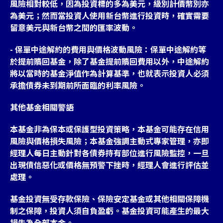
風險相對較低，因為投資標的多為美元，級別計價幣別亦
為美元；然而當投資人使用新台幣進行投資時，確實需要
留意美元與新台幣之間的匯率波動。
- 保單中途解約的費用與價格波動風險：保單中途解約等
於提前贖回基金，除了基金提前贖回費用以外，中途解約
將以當時的基金淨值作為計算基準，也就表示投資人必須
承擔債券未到期前所面臨的利率風險。
其他基金相關警語
本基金非為保本或保護型投資策略，本基金可能存在信用
風險與價格損失風險；本基金強調主動式專家管理，亦即
經理人每日主動針對各債券持有部位進行風險監控，一旦
出現債信惡化或價格無預警下挫時，經理人會進行評估並
處理。
基金投資無受存款保險、保險安定基金或其他相關保障機
制之保障，投資人須自負盈虧。基金投資可能產生的最大
損失為全部本金。