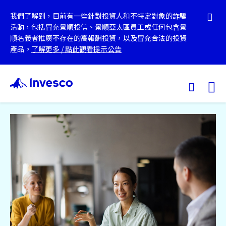
我們了解到，目前有一些針對投資人和不特定對象的詐騙
活動，包括冒充景順投信、景順亞太區員工或任何包含景
順名義者推廣不存在的高報酬投資，以及冒充合法的投資
產品。
了解更多
/
點此觀看提示公告
Ex
我們的基金
投資觀點
投資教育