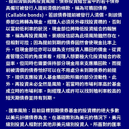
- 提前清償與再投資風險：債券投資組合當中的若干債券
具備可被發行人提前清償的條款，稱為可贖回債券
(Callable bonds)，若該債券提前被發行人清償，則該債
券部位將轉為現金，經理人必須另外尋找投資標的，否則
以當前低利率的狀況，現金部位將降低投資組合的報酬
率，稱為再投資風險。景順投信認為此項風險雖然存在，
但相對可控；因為提前到期的債券固然會使現金比率上
升，但現金部位亦可以做為支付投資人贖回的價金。從資
產管理公司的角度來看，經理人想要極大化投資組合的收
益率，但同時也需要保持部分現金用來支應贖回款，而提
前被清償的債券恰好可以在不用處分未到期債券的前提
下，提供支應投資人基金贖回款所需的部分流動性。此
外，再投資未必全然是風險，若當時的市場利率高於基金
成立時的市場利率，則經理人或許可以找到殖利率較高的
短天期債券並持有到期。
- 匯率風險：目前目標到期債券基金的投資標的絕大多數
以美元計價債券為主。在基礎幣別為美元的情況下，美元
級別投資人相對於其他非美元級別投資人，所面對的匯率