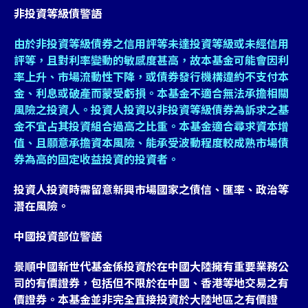
非投資等級債警語
由於非投資等級債券之信用評等未達投資等級或未經信用
評等，且對利率變動的敏感度甚高，故本基金可能會因利
率上升、市場流動性下降，或債券發行機構違約不支付本
金、利息或破產而蒙受虧損。本基金不適合無法承擔相關
風險之投資人。投資人投資以非投資等級債券為訴求之基
金不宜占其投資組合過高之比重。本基金適合尋求資本增
值、且願意承擔資本風險、能承受波動程度較成熟市場債
券為高的固定收益投資的投資者。
投資人投資時需留意新興市場國家之債信、匯率、政治等
潛在風險。
中國投資部位警語
景順中國新世代基金係投資於在中國大陸擁有重要業務公
司的有價證券，包括但不限於在中國、香港等地交易之有
價證券。本基金並非完全直接投資於大陸地區之有價證