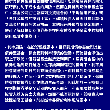
而所有債券型基金皆面臨信用風險，也就是投資標的無法
按時償付利率或本金的風險。然而在目標到期債券基金當
中，基金公司往往會詳列投資組合的「平均信用評等」或
「各評等債券的投資比重」。建議投資人可將目標到期債
券基金的投資評等與市面上其他境內外債券型基金相較，
便可了解目標到期債券基金在所有債券型基金當中的相對
信用風險水準為何。
- 利率風險：在投資過程當中，目標到期債券基金與其他
債券型基金一樣會受到利率環境的變動，而使基金淨值出
現上下波動。但隨著基金越接近到期日，投資組合當中的
債券也離到期日越近，在存續期間縮短的情況下，利率風
險會隨著到期日的到來而逐漸縮小。而目標到期債券基金
的經理人，在個別債券沒有明顯信用惡化的情況下，傾向
持有該檔債券到期並收取票面金額，因此對於一個持有目
標到期債券基金至到期的投資人而言，利率風險對該基金
投資人並沒有太大意義。然而不能否認的是，若投資人中
途提前贖回基金，則必然會暴露於利率風險當中。