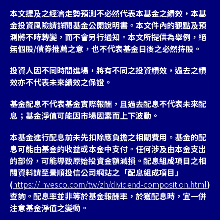
本文提及之經濟走勢預測不必然代表本基金之績效，本基
金投資風險請詳閱基金公開說明書。本文件內的觀點及預
測將不時轉變，而不會另行通知。本文所提供為舉例，絕
無個股/債券推薦之意，也不代表基金日後之必然持股。
投資人因不同時間進場，將有不同之投資績效，過去之績
效亦不代表未來績效之保證。
基金配息不代表基金實際報酬，且過去配息不代表未來配
息；基金淨值可能因市場因素而上下波動。
本基金進行配息前未先扣除應負擔之相關費用。基金的配
息可能由基金的收益或本金中支付。任何涉及由本金支出
的部份，可能導致原始投資金額減損。配息組成項目之相
關資料請至景順投信公司網站之「配息組成項目」
(
https://invesco.com/tw/zh/dividend-composition.html
)
查詢。配息率並非等於基金報酬率，於獲配息時，宜一併
注意基金淨值之變動。