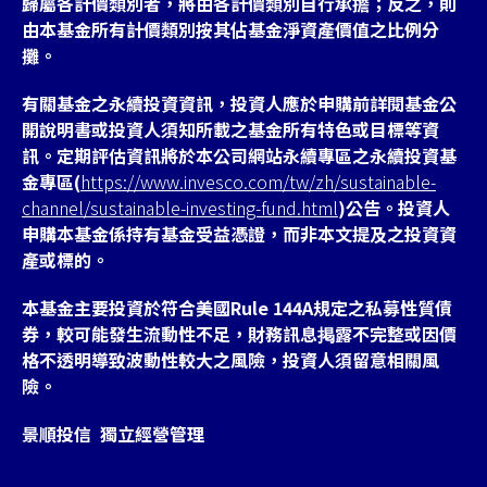
歸屬各計價類別者，將由各計價類別自行承擔；反之，則
由本基金所有計價類別按其佔基金淨資產價值之比例分
攤。
有關基金之永續投資資訊，投資人應於申購前詳閱基金公
開說明書或投資人須知所載之基金所有特色或目標等資
訊。定期評估資訊將於本公司網站永續專區之永續投資基
金專區(
https://www.invesco.com/tw/zh/sustainable-
channel/sustainable-investing-fund.html
)公告。投資人
申購本基金係持有基金受益憑證，而非本文提及之投資資
產或標的。
本基金主要投資於符合美國Rule 144A規定之私募性質債
券，較可能發生流動性不足，財務訊息掲露不完整或因價
格不透明導致波動性較大之風險，投資人須留意相關風
險。
景順投信 獨立經營管理