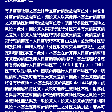
有多幣別級別之基金除新臺幣計價受益權單位外，尚包含
外幣計價受益權單位，如投資人以其他非本基金計價幣別
之貨幣換匯後申購受益權單位者，須自行承擔匯率變動之
風險。此外，因投資人與銀行進行外匯交易有賣價與買價
之差異，投資人進行換匯時須承擔買賣價差，此價差依各
銀行報價而定。人民幣現時不可自由兌換，並受到外匯管
制及限制，申購人應依「外匯收支或交易申報辦法」之規
定辦理結匯事宜。此外，本基金在計算非人民幣計價或結
算資產的價值及非人民幣類別的價格時，基金經理將會應
用香港的離岸人民幣市場匯率（「CNH 匯率」）。CNH
匯率可以是相對於中國境內非離岸人民幣市場匯率的一項
溢價或折讓及可能有重大買賣差價。因此，基金資產價值
將會有所波動。 本基金得投資於美國Rule 144A債券，該
類債券因屬私募性質，故較可能發生流動性不足，財務訊
息揭露不完整或因價格不透明導致波動性較大之風險。交
易流動性無法擴及一般投資人，投資人投資前須留意相關
風險。本基金運用或計價所衍生之外匯兌換損益，若為可