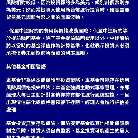
風險相對較低，因為投資標的多為美元，級別計價幣別亦
為美元；然而當投資人使用新台幣進行投資時，確實需要
留意美元與新台幣之間的匯率波動。
- 保單中途解約的費用與價格波動風險：保單中途解約等
於提前贖回基金，除了基金提前贖回費用以外，中途解約
將以當時的基金淨值作為計算基準，也就表示投資人必須
承擔債券未到期前所面臨的利率風險。
其他基金相關警語
本基金非為保本或保護型投資策略，本基金可能存在信用
風險與價格損失風險；本基金強調主動式專家管理，亦即
經理人每日主動針對各債券持有部位進行風險監控，一旦
出現債信惡化或價格無預警下挫時，經理人會進行評估並
處理。
基金投資無受存款保險、保險安定基金或其他相關保障機
制之保障，投資人須自負盈虧。基金投資可能產生的最大
損失為全部本金。