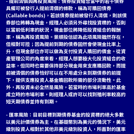
- 提前清償與再投資風險：債券投資組合當中的若干債券
具備可被發行人提前清償的條款，稱為可贖回債券
(Callable bonds)，若該債券提前被發行人清償，則該債
券部位將轉為現金，經理人必須另外尋找投資標的，否則
以當前低利率的狀況，現金部位將降低投資組合的報酬
率，稱為再投資風險。景順投信認為此項風險雖然存在，
但相對可控；因為提前到期的債券固然會使現金比率上
升，但現金部位亦可以做為支付投資人贖回的價金。從資
產管理公司的角度來看，經理人想要極大化投資組合的收
益率，但同時也需要保持部分現金用來支應贖回款，而提
前被清償的債券恰好可以在不用處分未到期債券的前提
下，提供支應投資人基金贖回款所需的部分流動性。此
外，再投資未必全然是風險，若當時的市場利率高於基金
成立時的市場利率，則經理人或許可以找到殖利率較高的
短天期債券並持有到期。
- 匯率風險：目前目標到期債券基金的投資標的絕大多數
以美元計價債券為主。在基礎幣別為美元的情況下，美元
級別投資人相對於其他非美元級別投資人，所面對的匯率