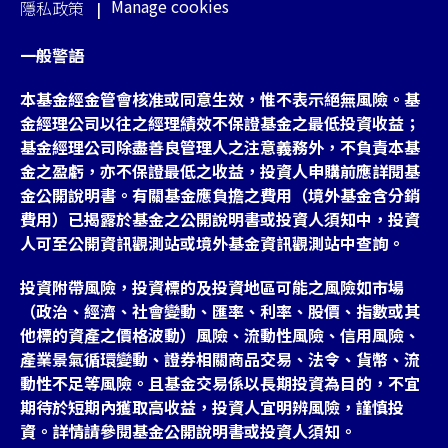
Manage cookies
隱私政策
一般警語
本基金經金管會核准或同意生效，惟不表示絕無風險。基
金經理公司以往之經理績效不保證基金之最低投資收益；
基金經理公司除盡善良管理人之注意義務外，不負責本基
金之盈虧，亦不保證最低之收益，投資人申購前應詳閱基
金公開說明書。有關基金應負擔之費用（境外基金含分銷
費用）已揭露於基金之公開說明書或投資人須知中，投資
人可至公開資訊觀測站或境外基金資訊觀測站中查詢。
投資附帶風險，投資標的及投資地區可能之風險如市場
（政治、經濟、社會變動、匯率、利率、股價、指數或其
他標的資產之價格波動）風險、流動性風險、信用風險、
產業景氣循環變動、證券相關商品交易、法令、貨幣、流
動性不足等風險。且基金交易係以長期投資為目的，不宜
期待於短期內獲取高收益，投資人宜明辨風險，謹慎投
資。詳情請參閱基金公開說明書或投資人須知。