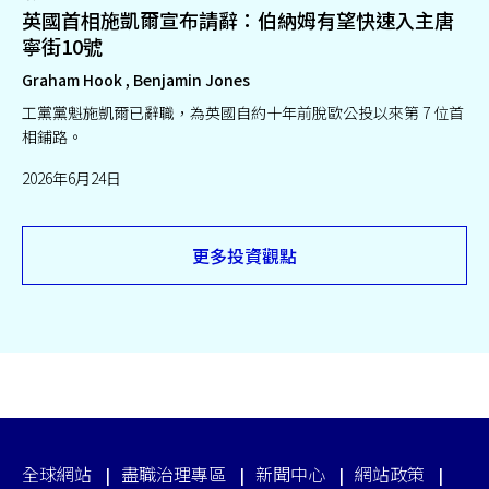
英國首相施凱爾宣布請辭：伯納姆有望快速入主唐
寧街10號
Graham Hook , Benjamin Jones
工黨黨魁施凱爾已辭職，為英國自約十年前脫歐公投以來第 7 位首
相鋪路。
2026年6月24日
更多投資觀點
全球網站
盡職治理專區
新聞中心
網站政策