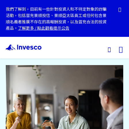
我們了解到，目前有一些針對投資人和不特定對象的詐騙
活動，包括冒充景順投信、景順亞太區員工或任何包含景
順名義者推廣不存在的高報酬投資，以及冒充合法的投資
產品。
了解更多
/
點此觀看提示公告
Ex
我們的基金
投資觀點
投資教育