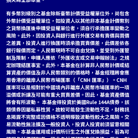
有多幣別級別之基金除新臺幣計價受益權單位外，尚包含
外幣計價受益權單位，如投資人以其他非本基金計價幣別
之貨幣換匯後申購受益權單位者，須自行承擔匯率變動之
風險。此外，因投資人與銀行進行外匯交易有賣價與買價
之差異，投資人進行換匯時須承擔買賣價差，此價差依各
銀行報價而定。人民幣現時不可自由兌換，並受到外匯管
制及限制，申購人應依「外匯收支或交易申報辦法」之規
定辦理結匯事宜。此外，本基金在計算非人民幣計價或結
算資產的價值及非人民幣類別的價格時，基金經理將會應
用香港的離岸人民幣市場匯率（「CNH 匯率」）。CNH
匯率可以是相對於中國境內非離岸人民幣市場匯率的一項
溢價或折讓及可能有重大買賣差價。因此，基金資產價值
將會有所波動。 本基金得投資於美國Rule 144A債券，該
類債券因屬私募性質，故較可能發生流動性不足，財務訊
息揭露不完整或因價格不透明導致波動性較大之風險。交
易流動性無法擴及一般投資人，投資人投資前須留意相關
風險。本基金運用或計價所衍生之外匯兌換損益，若為可