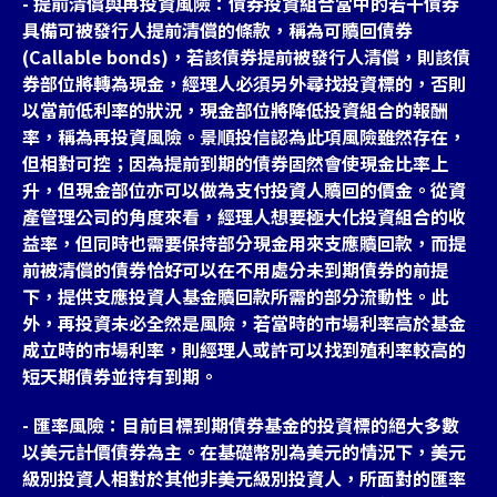
- 提前清償與再投資風險：債券投資組合當中的若干債券
具備可被發行人提前清償的條款，稱為可贖回債券
(Callable bonds)，若該債券提前被發行人清償，則該債
券部位將轉為現金，經理人必須另外尋找投資標的，否則
以當前低利率的狀況，現金部位將降低投資組合的報酬
率，稱為再投資風險。景順投信認為此項風險雖然存在，
但相對可控；因為提前到期的債券固然會使現金比率上
升，但現金部位亦可以做為支付投資人贖回的價金。從資
產管理公司的角度來看，經理人想要極大化投資組合的收
益率，但同時也需要保持部分現金用來支應贖回款，而提
前被清償的債券恰好可以在不用處分未到期債券的前提
下，提供支應投資人基金贖回款所需的部分流動性。此
外，再投資未必全然是風險，若當時的市場利率高於基金
成立時的市場利率，則經理人或許可以找到殖利率較高的
短天期債券並持有到期。
- 匯率風險：目前目標到期債券基金的投資標的絕大多數
以美元計價債券為主。在基礎幣別為美元的情況下，美元
級別投資人相對於其他非美元級別投資人，所面對的匯率