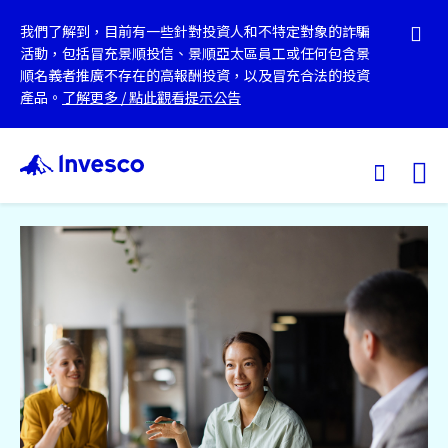
我們了解到，目前有一些針對投資人和不特定對象的詐騙
活動，包括冒充景順投信、景順亞太區員工或任何包含景
順名義者推廣不存在的高報酬投資，以及冒充合法的投資
產品。
了解更多
/
點此觀看提示公告
Ex
我們的基金
投資觀點
投資教育