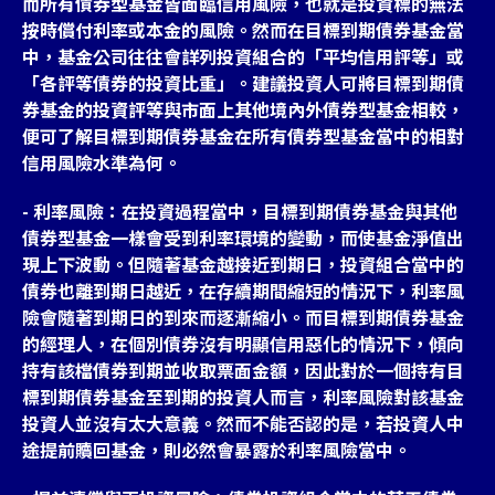
而所有債券型基金皆面臨信用風險，也就是投資標的無法
按時償付利率或本金的風險。然而在目標到期債券基金當
中，基金公司往往會詳列投資組合的「平均信用評等」或
「各評等債券的投資比重」。建議投資人可將目標到期債
券基金的投資評等與市面上其他境內外債券型基金相較，
便可了解目標到期債券基金在所有債券型基金當中的相對
信用風險水準為何。
- 利率風險：在投資過程當中，目標到期債券基金與其他
債券型基金一樣會受到利率環境的變動，而使基金淨值出
現上下波動。但隨著基金越接近到期日，投資組合當中的
債券也離到期日越近，在存續期間縮短的情況下，利率風
險會隨著到期日的到來而逐漸縮小。而目標到期債券基金
的經理人，在個別債券沒有明顯信用惡化的情況下，傾向
持有該檔債券到期並收取票面金額，因此對於一個持有目
標到期債券基金至到期的投資人而言，利率風險對該基金
投資人並沒有太大意義。然而不能否認的是，若投資人中
途提前贖回基金，則必然會暴露於利率風險當中。