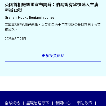
英國首相施凱爾宣布請辭：伯納姆有望快速入主唐
寧街10號
Graham Hook , Benjamin Jones
工黨黨魁施凱爾已辭職，為英國自約十年前脫歐公投以來第 7 位首
相鋪路。
2026年6月24日
更多投資觀點
全球網站
盡職治理專區
新聞中心
網站政策