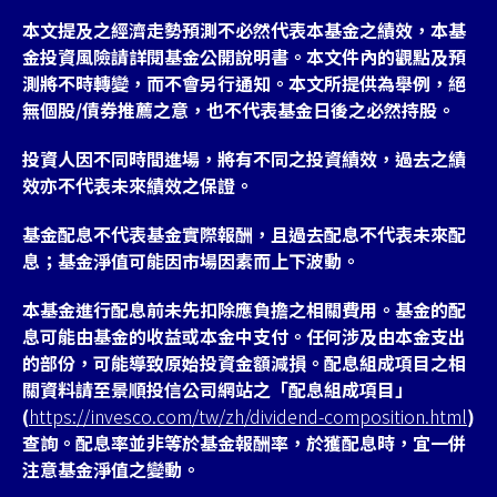
本文提及之經濟走勢預測不必然代表本基金之績效，本基
金投資風險請詳閱基金公開說明書。本文件內的觀點及預
測將不時轉變，而不會另行通知。本文所提供為舉例，絕
無個股/債券推薦之意，也不代表基金日後之必然持股。
投資人因不同時間進場，將有不同之投資績效，過去之績
效亦不代表未來績效之保證。
基金配息不代表基金實際報酬，且過去配息不代表未來配
息；基金淨值可能因市場因素而上下波動。
本基金進行配息前未先扣除應負擔之相關費用。基金的配
息可能由基金的收益或本金中支付。任何涉及由本金支出
的部份，可能導致原始投資金額減損。配息組成項目之相
關資料請至景順投信公司網站之「配息組成項目」
(
https://invesco.com/tw/zh/dividend-composition.html
)
查詢。配息率並非等於基金報酬率，於獲配息時，宜一併
注意基金淨值之變動。