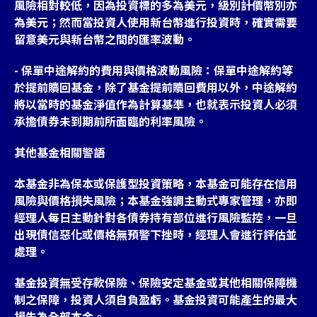
風險相對較低，因為投資標的多為美元，級別計價幣別亦
為美元；然而當投資人使用新台幣進行投資時，確實需要
留意美元與新台幣之間的匯率波動。
- 保單中途解約的費用與價格波動風險：保單中途解約等
於提前贖回基金，除了基金提前贖回費用以外，中途解約
將以當時的基金淨值作為計算基準，也就表示投資人必須
承擔債券未到期前所面臨的利率風險。
其他基金相關警語
本基金非為保本或保護型投資策略，本基金可能存在信用
風險與價格損失風險；本基金強調主動式專家管理，亦即
經理人每日主動針對各債券持有部位進行風險監控，一旦
出現債信惡化或價格無預警下挫時，經理人會進行評估並
處理。
基金投資無受存款保險、保險安定基金或其他相關保障機
制之保障，投資人須自負盈虧。基金投資可能產生的最大
損失為全部本金。