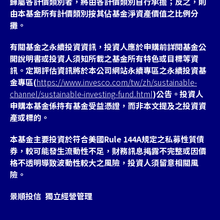
歸屬各計價類別者，將由各計價類別自行承擔；反之，則
由本基金所有計價類別按其佔基金淨資產價值之比例分
攤。
有關基金之永續投資資訊，投資人應於申購前詳閱基金公
開說明書或投資人須知所載之基金所有特色或目標等資
訊。定期評估資訊將於本公司網站永續專區之永續投資基
金專區(
https://www.invesco.com/tw/zh/sustainable-
channel/sustainable-investing-fund.html
)公告。投資人
申購本基金係持有基金受益憑證，而非本文提及之投資資
產或標的。
本基金主要投資於符合美國Rule 144A規定之私募性質債
券，較可能發生流動性不足，財務訊息掲露不完整或因價
格不透明導致波動性較大之風險，投資人須留意相關風
險。
景順投信 獨立經營管理