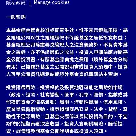
Manage cookies
隱私政策
一般警語
本基金經金管會核准或同意生效，惟不表示絕無風險。基
金經理公司以往之經理績效不保證基金之最低投資收益；
基金經理公司除盡善良管理人之注意義務外，不負責本基
金之盈虧，亦不保證最低之收益，投資人申購前應詳閱基
金公開說明書。有關基金應負擔之費用（境外基金含分銷
費用）已揭露於基金之公開說明書或投資人須知中，投資
人可至公開資訊觀測站或境外基金資訊觀測站中查詢。
投資附帶風險，投資標的及投資地區可能之風險如市場
（政治、經濟、社會變動、匯率、利率、股價、指數或其
他標的資產之價格波動）風險、流動性風險、信用風險、
產業景氣循環變動、證券相關商品交易、法令、貨幣、流
動性不足等風險。且基金交易係以長期投資為目的，不宜
期待於短期內獲取高收益，投資人宜明辨風險，謹慎投
資。詳情請參閱基金公開說明書或投資人須知。