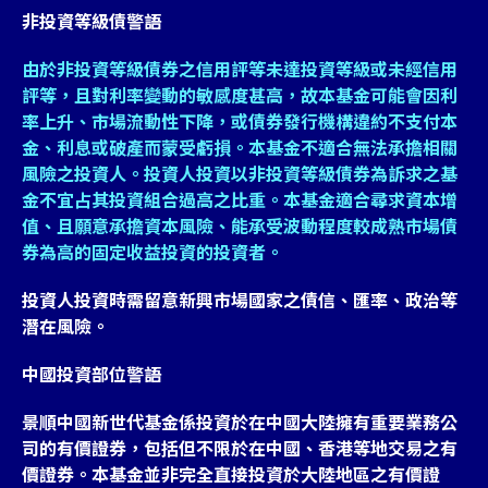
非投資等級債警語
由於非投資等級債券之信用評等未達投資等級或未經信用
評等，且對利率變動的敏感度甚高，故本基金可能會因利
率上升、市場流動性下降，或債券發行機構違約不支付本
金、利息或破產而蒙受虧損。本基金不適合無法承擔相關
風險之投資人。投資人投資以非投資等級債券為訴求之基
金不宜占其投資組合過高之比重。本基金適合尋求資本增
值、且願意承擔資本風險、能承受波動程度較成熟市場債
券為高的固定收益投資的投資者。
投資人投資時需留意新興市場國家之債信、匯率、政治等
潛在風險。
中國投資部位警語
景順中國新世代基金係投資於在中國大陸擁有重要業務公
司的有價證券，包括但不限於在中國、香港等地交易之有
價證券。本基金並非完全直接投資於大陸地區之有價證