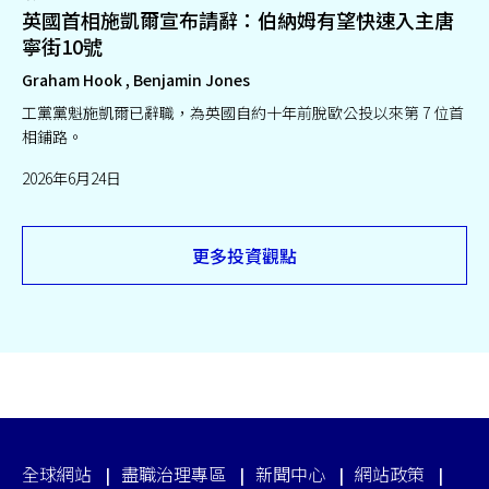
英國首相施凱爾宣布請辭：伯納姆有望快速入主唐
寧街10號
Graham Hook , Benjamin Jones
工黨黨魁施凱爾已辭職，為英國自約十年前脫歐公投以來第 7 位首
相鋪路。
2026年6月24日
更多投資觀點
全球網站
盡職治理專區
新聞中心
網站政策