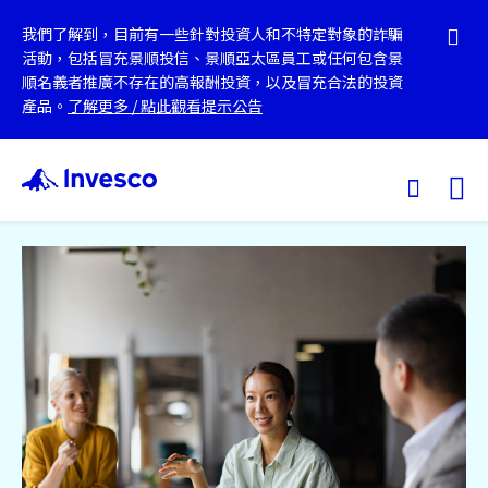
我們了解到，目前有一些針對投資人和不特定對象的詐騙
活動，包括冒充景順投信、景順亞太區員工或任何包含景
順名義者推廣不存在的高報酬投資，以及冒充合法的投資
產品。
了解更多
/
點此觀看提示公告
Ex
我們的基金
投資觀點
投資教育