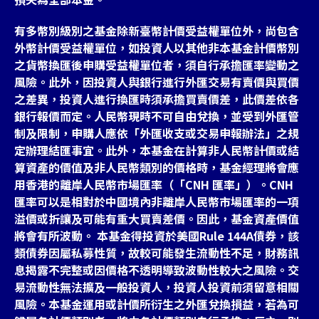
有多幣別級別之基金除新臺幣計價受益權單位外，尚包含
外幣計價受益權單位，如投資人以其他非本基金計價幣別
之貨幣換匯後申購受益權單位者，須自行承擔匯率變動之
風險。此外，因投資人與銀行進行外匯交易有賣價與買價
之差異，投資人進行換匯時須承擔買賣價差，此價差依各
銀行報價而定。人民幣現時不可自由兌換，並受到外匯管
制及限制，申購人應依「外匯收支或交易申報辦法」之規
定辦理結匯事宜。此外，本基金在計算非人民幣計價或結
算資產的價值及非人民幣類別的價格時，基金經理將會應
用香港的離岸人民幣市場匯率（「CNH 匯率」）。CNH
匯率可以是相對於中國境內非離岸人民幣市場匯率的一項
溢價或折讓及可能有重大買賣差價。因此，基金資產價值
將會有所波動。 本基金得投資於美國Rule 144A債券，該
類債券因屬私募性質，故較可能發生流動性不足，財務訊
息揭露不完整或因價格不透明導致波動性較大之風險。交
易流動性無法擴及一般投資人，投資人投資前須留意相關
風險。本基金運用或計價所衍生之外匯兌換損益，若為可