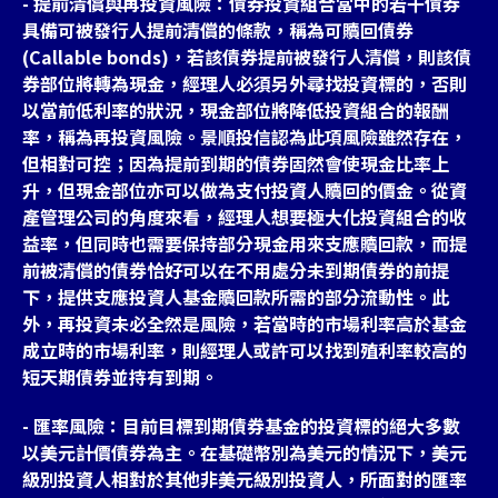
- 提前清償與再投資風險：債券投資組合當中的若干債券
具備可被發行人提前清償的條款，稱為可贖回債券
(Callable bonds)，若該債券提前被發行人清償，則該債
券部位將轉為現金，經理人必須另外尋找投資標的，否則
以當前低利率的狀況，現金部位將降低投資組合的報酬
率，稱為再投資風險。景順投信認為此項風險雖然存在，
但相對可控；因為提前到期的債券固然會使現金比率上
升，但現金部位亦可以做為支付投資人贖回的價金。從資
產管理公司的角度來看，經理人想要極大化投資組合的收
益率，但同時也需要保持部分現金用來支應贖回款，而提
前被清償的債券恰好可以在不用處分未到期債券的前提
下，提供支應投資人基金贖回款所需的部分流動性。此
外，再投資未必全然是風險，若當時的市場利率高於基金
成立時的市場利率，則經理人或許可以找到殖利率較高的
短天期債券並持有到期。
- 匯率風險：目前目標到期債券基金的投資標的絕大多數
以美元計價債券為主。在基礎幣別為美元的情況下，美元
級別投資人相對於其他非美元級別投資人，所面對的匯率