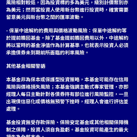
風險相對較低，因為投資標的多為美元，級別計價幣別亦
為美元；然而當投資人使用新台幣進行投資時，確實需要
留意美元與新台幣之間的匯率波動。
- 保單中途解約的費用與價格波動風險：保單中途解約等
於提前贖回基金，除了基金提前贖回費用以外，中途解約
將以當時的基金淨值作為計算基準，也就表示投資人必須
承擔債券未到期前所面臨的利率風險。
其他基金相關警語
本基金非為保本或保護型投資策略，本基金可能存在信用
風險與價格損失風險；本基金強調主動式專家管理，亦即
經理人每日主動針對各債券持有部位進行風險監控，一旦
出現債信惡化或價格無預警下挫時，經理人會進行評估並
處理。
基金投資無受存款保險、保險安定基金或其他相關保障機
制之保障，投資人須自負盈虧。基金投資可能產生的最大
損失為全部本金。