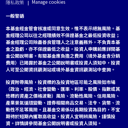
Manage cookies
隱私政策
一般警語
本基金經金管會核准或同意生效，惟不表示絕無風險。基
金經理公司以往之經理績效不保證基金之最低投資收益；
基金經理公司除盡善良管理人之注意義務外，不負責本基
金之盈虧，亦不保證最低之收益，投資人申購前應詳閱基
金公開說明書。有關基金應負擔之費用（境外基金含分銷
費用）已揭露於基金之公開說明書或投資人須知中，投資
人可至公開資訊觀測站或境外基金資訊觀測站中查詢。
投資附帶風險，投資標的及投資地區可能之風險如市場
（政治、經濟、社會變動、匯率、利率、股價、指數或其
他標的資產之價格波動）風險、流動性風險、信用風險、
產業景氣循環變動、證券相關商品交易、法令、貨幣、流
動性不足等風險。且基金交易係以長期投資為目的，不宜
期待於短期內獲取高收益，投資人宜明辨風險，謹慎投
資。詳情請參閱基金公開說明書或投資人須知。