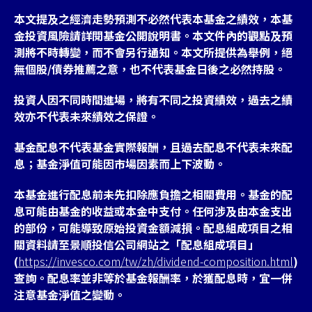
本文提及之經濟走勢預測不必然代表本基金之績效，本基
金投資風險請詳閱基金公開說明書。本文件內的觀點及預
測將不時轉變，而不會另行通知。本文所提供為舉例，絕
無個股/債券推薦之意，也不代表基金日後之必然持股。
投資人因不同時間進場，將有不同之投資績效，過去之績
效亦不代表未來績效之保證。
基金配息不代表基金實際報酬，且過去配息不代表未來配
息；基金淨值可能因市場因素而上下波動。
本基金進行配息前未先扣除應負擔之相關費用。基金的配
息可能由基金的收益或本金中支付。任何涉及由本金支出
的部份，可能導致原始投資金額減損。配息組成項目之相
關資料請至景順投信公司網站之「配息組成項目」
(
https://invesco.com/tw/zh/dividend-composition.html
)
查詢。配息率並非等於基金報酬率，於獲配息時，宜一併
注意基金淨值之變動。