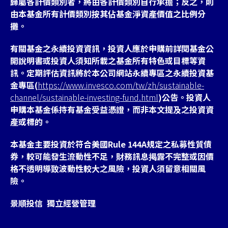
歸屬各計價類別者，將由各計價類別自行承擔；反之，則
由本基金所有計價類別按其佔基金淨資產價值之比例分
攤。
有關基金之永續投資資訊，投資人應於申購前詳閱基金公
開說明書或投資人須知所載之基金所有特色或目標等資
訊。定期評估資訊將於本公司網站永續專區之永續投資基
金專區(
https://www.invesco.com/tw/zh/sustainable-
channel/sustainable-investing-fund.html
)公告。投資人
申購本基金係持有基金受益憑證，而非本文提及之投資資
產或標的。
本基金主要投資於符合美國Rule 144A規定之私募性質債
券，較可能發生流動性不足，財務訊息掲露不完整或因價
格不透明導致波動性較大之風險，投資人須留意相關風
險。
景順投信 獨立經營管理