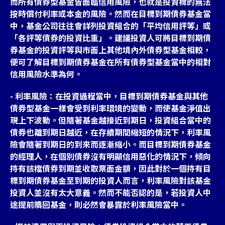
而所有債券型基金皆面臨信用風險，也就是投資標的無法
按時償付利率或本金的風險。然而在目標到期債券基金當
中，基金公司往往會詳列投資組合的「平均信用評等」或
「各評等債券的投資比重」。建議投資人可將目標到期債
券基金的投資評等與市面上其他境內外債券型基金相較，
便可了解目標到期債券基金在所有債券型基金當中的相對
信用風險水準為何。
- 利率風險：在投資過程當中，目標到期債券基金與其他
債券型基金一樣會受到利率環境的變動，而使基金淨值出
現上下波動。但隨著基金越接近到期日，投資組合當中的
債券也離到期日越近，在存續期間縮短的情況下，利率風
險會隨著到期日的到來而逐漸縮小。而目標到期債券基金
的經理人，在個別債券沒有明顯信用惡化的情況下，傾向
持有該檔債券到期並收取票面金額，因此對於一個持有目
標到期債券基金至到期的投資人而言，利率風險對該基金
投資人並沒有太大意義。然而不能否認的是，若投資人中
途提前贖回基金，則必然會暴露於利率風險當中。