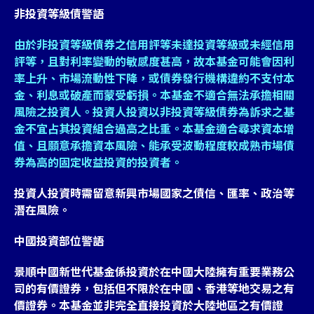
非投資等級債警語
由於非投資等級債券之信用評等未達投資等級或未經信用
評等，且對利率變動的敏感度甚高，故本基金可能會因利
率上升、市場流動性下降，或債券發行機構違約不支付本
金、利息或破產而蒙受虧損。本基金不適合無法承擔相關
風險之投資人。投資人投資以非投資等級債券為訴求之基
金不宜占其投資組合過高之比重。本基金適合尋求資本增
值、且願意承擔資本風險、能承受波動程度較成熟市場債
券為高的固定收益投資的投資者。
投資人投資時需留意新興市場國家之債信、匯率、政治等
潛在風險。
中國投資部位警語
景順中國新世代基金係投資於在中國大陸擁有重要業務公
司的有價證券，包括但不限於在中國、香港等地交易之有
價證券。本基金並非完全直接投資於大陸地區之有價證