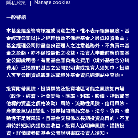
Manage cookies
隱私政策
一般警語
本基金經金管會核准或同意生效，惟不表示絕無風險。基
金經理公司以往之經理績效不保證基金之最低投資收益；
基金經理公司除盡善良管理人之注意義務外，不負責本基
金之盈虧，亦不保證最低之收益，投資人申購前應詳閱基
金公開說明書。有關基金應負擔之費用（境外基金含分銷
費用）已揭露於基金之公開說明書或投資人須知中，投資
人可至公開資訊觀測站或境外基金資訊觀測站中查詢。
投資附帶風險，投資標的及投資地區可能之風險如市場
（政治、經濟、社會變動、匯率、利率、股價、指數或其
他標的資產之價格波動）風險、流動性風險、信用風險、
產業景氣循環變動、證券相關商品交易、法令、貨幣、流
動性不足等風險。且基金交易係以長期投資為目的，不宜
期待於短期內獲取高收益，投資人宜明辨風險，謹慎投
資。詳情請參閱基金公開說明書或投資人須知。