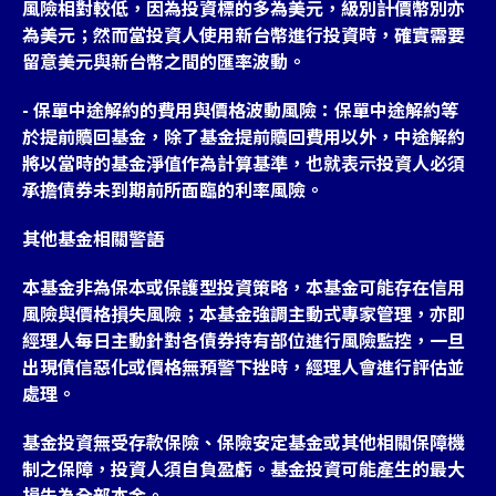
風險相對較低，因為投資標的多為美元，級別計價幣別亦
為美元；然而當投資人使用新台幣進行投資時，確實需要
留意美元與新台幣之間的匯率波動。
- 保單中途解約的費用與價格波動風險：保單中途解約等
於提前贖回基金，除了基金提前贖回費用以外，中途解約
將以當時的基金淨值作為計算基準，也就表示投資人必須
承擔債券未到期前所面臨的利率風險。
其他基金相關警語
本基金非為保本或保護型投資策略，本基金可能存在信用
風險與價格損失風險；本基金強調主動式專家管理，亦即
經理人每日主動針對各債券持有部位進行風險監控，一旦
出現債信惡化或價格無預警下挫時，經理人會進行評估並
處理。
基金投資無受存款保險、保險安定基金或其他相關保障機
制之保障，投資人須自負盈虧。基金投資可能產生的最大
損失為全部本金。