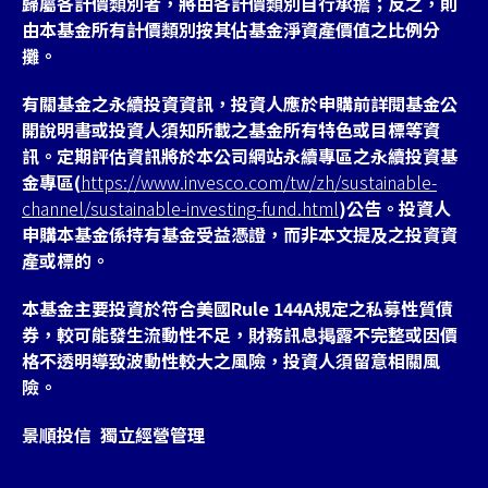
歸屬各計價類別者，將由各計價類別自行承擔；反之，則
由本基金所有計價類別按其佔基金淨資產價值之比例分
攤。
有關基金之永續投資資訊，投資人應於申購前詳閱基金公
開說明書或投資人須知所載之基金所有特色或目標等資
訊。定期評估資訊將於本公司網站永續專區之永續投資基
金專區(
https://www.invesco.com/tw/zh/sustainable-
channel/sustainable-investing-fund.html
)公告。投資人
申購本基金係持有基金受益憑證，而非本文提及之投資資
產或標的。
本基金主要投資於符合美國Rule 144A規定之私募性質債
券，較可能發生流動性不足，財務訊息掲露不完整或因價
格不透明導致波動性較大之風險，投資人須留意相關風
險。
景順投信 獨立經營管理