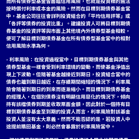
而所有債券型基金皆面臨信用風險，也就是投資標的無法
按時償付利率或本金的風險。然而在目標到期債券基金當
中，基金公司往往會詳列投資組合的「平均信用評等」或
「各評等債券的投資比重」。建議投資人可將目標到期債
券基金的投資評等與市面上其他境內外債券型基金相較，
便可了解目標到期債券基金在所有債券型基金當中的相對
信用風險水準為何。
- 利率風險：在投資過程當中，目標到期債券基金與其他
債券型基金一樣會受到利率環境的變動，而使基金淨值出
現上下波動。但隨著基金越接近到期日，投資組合當中的
債券也離到期日越近，在存續期間縮短的情況下，利率風
險會隨著到期日的到來而逐漸縮小。而目標到期債券基金
的經理人，在個別債券沒有明顯信用惡化的情況下，傾向
持有該檔債券到期並收取票面金額，因此對於一個持有目
標到期債券基金至到期的投資人而言，利率風險對該基金
投資人並沒有太大意義。然而不能否認的是，若投資人中
途提前贖回基金，則必然會暴露於利率風險當中。