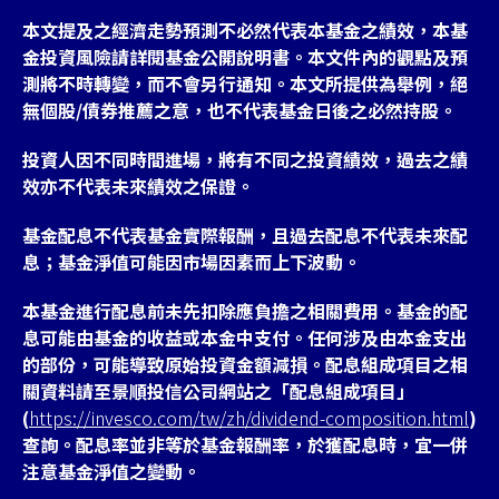
本文提及之經濟走勢預測不必然代表本基金之績效，本基
金投資風險請詳閱基金公開說明書。本文件內的觀點及預
測將不時轉變，而不會另行通知。本文所提供為舉例，絕
無個股/債券推薦之意，也不代表基金日後之必然持股。
投資人因不同時間進場，將有不同之投資績效，過去之績
效亦不代表未來績效之保證。
基金配息不代表基金實際報酬，且過去配息不代表未來配
息；基金淨值可能因市場因素而上下波動。
本基金進行配息前未先扣除應負擔之相關費用。基金的配
息可能由基金的收益或本金中支付。任何涉及由本金支出
的部份，可能導致原始投資金額減損。配息組成項目之相
關資料請至景順投信公司網站之「配息組成項目」
(
https://invesco.com/tw/zh/dividend-composition.html
)
查詢。配息率並非等於基金報酬率，於獲配息時，宜一併
注意基金淨值之變動。