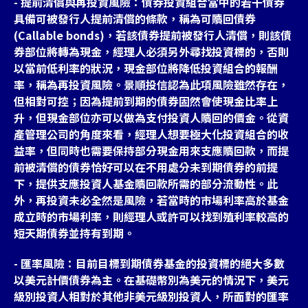
- 提前清償與再投資風險：債券投資組合當中的若干債券
具備可被發行人提前清償的條款，稱為可贖回債券
(Callable bonds)，若該債券提前被發行人清償，則該債
券部位將轉為現金，經理人必須另外尋找投資標的，否則
以當前低利率的狀況，現金部位將降低投資組合的報酬
率，稱為再投資風險。景順投信認為此項風險雖然存在，
但相對可控；因為提前到期的債券固然會使現金比率上
升，但現金部位亦可以做為支付投資人贖回的價金。從資
產管理公司的角度來看，經理人想要極大化投資組合的收
益率，但同時也需要保持部分現金用來支應贖回款，而提
前被清償的債券恰好可以在不用處分未到期債券的前提
下，提供支應投資人基金贖回款所需的部分流動性。此
外，再投資未必全然是風險，若當時的市場利率高於基金
成立時的市場利率，則經理人或許可以找到殖利率較高的
短天期債券並持有到期。
- 匯率風險：目前目標到期債券基金的投資標的絕大多數
以美元計價債券為主。在基礎幣別為美元的情況下，美元
級別投資人相對於其他非美元級別投資人，所面對的匯率