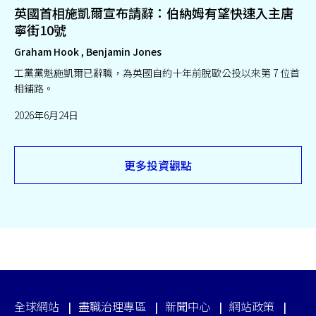
英國首相施凱爾宣布請辭：伯納姆有望快速入主唐
寧街10號
Graham Hook , Benjamin Jones
工黨黨魁施凱爾已辭職，為英國自約十年前脫歐公投以來第 7 位首
相鋪路。
2026年6月24日
更多投資觀點
全球網站
盡職治理專區
新聞中心
網站政策