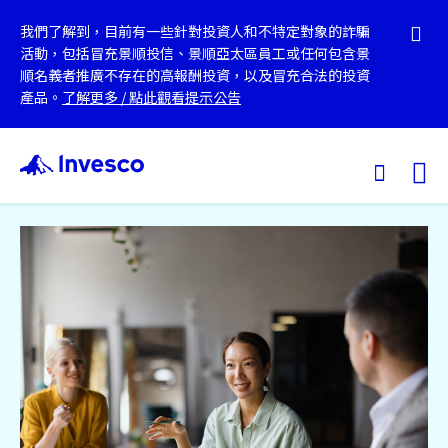
我們了解到，目前有一些針對投資人和不特定對象的詐騙
活動，包括冒充景順投信、景順亞太區員工或任何包含景
順名義者推廣不存在的高報酬投資，以及冒充合法的投資
產品。
了解更多
/
點此觀看提示公告
Ex
我們的基金
投資觀點
投資教育