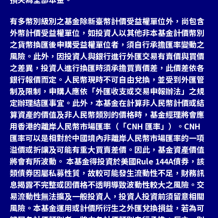
有多幣別級別之基金除新臺幣計價受益權單位外，尚包含
外幣計價受益權單位，如投資人以其他非本基金計價幣別
之貨幣換匯後申購受益權單位者，須自行承擔匯率變動之
風險。此外，因投資人與銀行進行外匯交易有賣價與買價
之差異，投資人進行換匯時須承擔買賣價差，此價差依各
銀行報價而定。人民幣現時不可自由兌換，並受到外匯管
制及限制，申購人應依「外匯收支或交易申報辦法」之規
定辦理結匯事宜。此外，本基金在計算非人民幣計價或結
算資產的價值及非人民幣類別的價格時，基金經理將會應
用香港的離岸人民幣市場匯率（「CNH 匯率」）。CNH
匯率可以是相對於中國境內非離岸人民幣市場匯率的一項
溢價或折讓及可能有重大買賣差價。因此，基金資產價值
將會有所波動。 本基金得投資於美國Rule 144A債券，該
類債券因屬私募性質，故較可能發生流動性不足，財務訊
息揭露不完整或因價格不透明導致波動性較大之風險。交
易流動性無法擴及一般投資人，投資人投資前須留意相關
風險。本基金運用或計價所衍生之外匯兌換損益，若為可