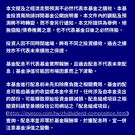
本文提及之經濟走勢預測不必然代表本基金之績效，本基
金投資風險請詳閱基金公開說明書。本文件內的觀點及預
測將不時轉變，而不會另行通知。本文所提供為舉例，絕
無個股/債券推薦之意，也不代表基金日後之必然持股。
投資人因不同時間進場，將有不同之投資績效，過去之績
效亦不代表未來績效之保證。
基金配息不代表基金實際報酬，且過去配息不代表未來配
息；基金淨值可能因市場因素而上下波動。
本基金進行配息前未先扣除應負擔之相關費用。基金的配
息可能由基金的收益或本金中支付。任何涉及由本金支出
的部份，可能導致原始投資金額減損。配息組成項目之相
關資料請至景順投信公司網站之「配息組成項目」
(
https://invesco.com/tw/zh/dividend-composition.html
)
查詢。配息率並非等於基金報酬率，於獲配息時，宜一併
注意基金淨值之變動。