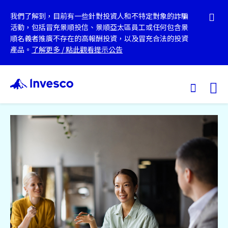
我們了解到，目前有一些針對投資人和不特定對象的詐騙
活動，包括冒充景順投信、景順亞太區員工或任何包含景
順名義者推廣不存在的高報酬投資，以及冒充合法的投資
產品。
了解更多
/
點此觀看提示公告
Ex
我們的基金
投資觀點
投資教育