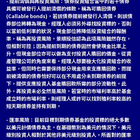
- 提前清償與再投資風險：債券投資組合當中的若干債券
具備可被發行人提前清償的條款，稱為可贖回債券
(Callable bonds)，若該債券提前被發行人清償，則該債
券部位將轉為現金，經理人必須另外尋找投資標的，否則
以當前低利率的狀況，現金部位將降低投資組合的報酬
率，稱為再投資風險。景順投信認為此項風險雖然存在，
但相對可控；因為提前到期的債券固然會使現金比率上
升，但現金部位亦可以做為支付投資人贖回的價金。從資
產管理公司的角度來看，經理人想要極大化投資組合的收
益率，但同時也需要保持部分現金用來支應贖回款，而提
前被清償的債券恰好可以在不用處分未到期債券的前提
下，提供支應投資人基金贖回款所需的部分流動性。此
外，再投資未必全然是風險，若當時的市場利率高於基金
成立時的市場利率，則經理人或許可以找到殖利率較高的
短天期債券並持有到期。
- 匯率風險：目前目標到期債券基金的投資標的絕大多數
以美元計價債券為主。在基礎幣別為美元的情況下，美元
級別投資人相對於其他非美元級別投資人，所面對的匯率