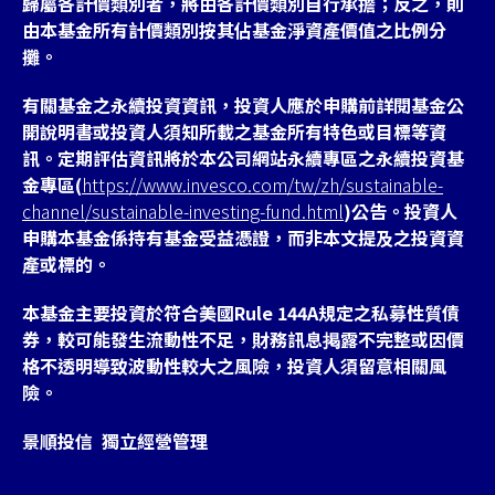
歸屬各計價類別者，將由各計價類別自行承擔；反之，則
由本基金所有計價類別按其佔基金淨資產價值之比例分
攤。
有關基金之永續投資資訊，投資人應於申購前詳閱基金公
開說明書或投資人須知所載之基金所有特色或目標等資
訊。定期評估資訊將於本公司網站永續專區之永續投資基
金專區(
https://www.invesco.com/tw/zh/sustainable-
channel/sustainable-investing-fund.html
)公告。投資人
申購本基金係持有基金受益憑證，而非本文提及之投資資
產或標的。
本基金主要投資於符合美國Rule 144A規定之私募性質債
券，較可能發生流動性不足，財務訊息掲露不完整或因價
格不透明導致波動性較大之風險，投資人須留意相關風
險。
景順投信 獨立經營管理