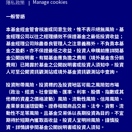
Manage cookies
隱私政策
一般警語
本基金經金管會核准或同意生效，惟不表示絕無風險。基
金經理公司以往之經理績效不保證基金之最低投資收益；
基金經理公司除盡善良管理人之注意義務外，不負責本基
金之盈虧，亦不保證最低之收益，投資人申購前應詳閱基
金公開說明書。有關基金應負擔之費用（境外基金含分銷
費用）已揭露於基金之公開說明書或投資人須知中，投資
人可至公開資訊觀測站或境外基金資訊觀測站中查詢。
投資附帶風險，投資標的及投資地區可能之風險如市場
（政治、經濟、社會變動、匯率、利率、股價、指數或其
他標的資產之價格波動）風險、流動性風險、信用風險、
產業景氣循環變動、證券相關商品交易、法令、貨幣、流
動性不足等風險。且基金交易係以長期投資為目的，不宜
期待於短期內獲取高收益，投資人宜明辨風險，謹慎投
資。詳情請參閱基金公開說明書或投資人須知。