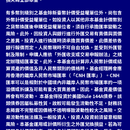
有多幣別級別之基金除新臺幣計價受益權單位外，尚包含
外幣計價受益權單位，如投資人以其他非本基金計價幣別
之貨幣換匯後申購受益權單位者，須自行承擔匯率變動之
風險。此外，因投資人與銀行進行外匯交易有賣價與買價
之差異，投資人進行換匯時須承擔買賣價差，此價差依各
銀行報價而定。人民幣現時不可自由兌換，並受到外匯管
制及限制，申購人應依「外匯收支或交易申報辦法」之規
定辦理結匯事宜。此外，本基金在計算非人民幣計價或結
算資產的價值及非人民幣類別的價格時，基金經理將會應
用香港的離岸人民幣市場匯率（「CNH 匯率」）。CNH
匯率可以是相對於中國境內非離岸人民幣市場匯率的一項
溢價或折讓及可能有重大買賣差價。因此，基金資產價值
將會有所波動。 本基金得投資於美國Rule 144A債券，該
類債券因屬私募性質，故較可能發生流動性不足，財務訊
息揭露不完整或因價格不透明導致波動性較大之風險。交
易流動性無法擴及一般投資人，投資人投資前須留意相關
風險。本基金運用或計價所衍生之外匯兌換損益，若為可