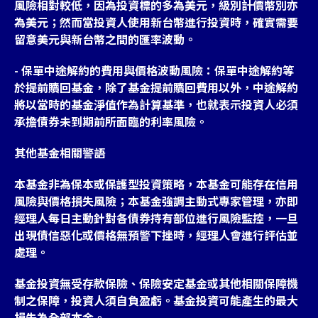
風險相對較低，因為投資標的多為美元，級別計價幣別亦
為美元；然而當投資人使用新台幣進行投資時，確實需要
留意美元與新台幣之間的匯率波動。
- 保單中途解約的費用與價格波動風險：保單中途解約等
於提前贖回基金，除了基金提前贖回費用以外，中途解約
將以當時的基金淨值作為計算基準，也就表示投資人必須
承擔債券未到期前所面臨的利率風險。
其他基金相關警語
本基金非為保本或保護型投資策略，本基金可能存在信用
風險與價格損失風險；本基金強調主動式專家管理，亦即
經理人每日主動針對各債券持有部位進行風險監控，一旦
出現債信惡化或價格無預警下挫時，經理人會進行評估並
處理。
基金投資無受存款保險、保險安定基金或其他相關保障機
制之保障，投資人須自負盈虧。基金投資可能產生的最大
損失為全部本金。