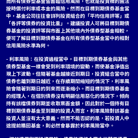
而所有債券型基金皆面臨信用風險，也就是投資標的無法
按時償付利率或本金的風險。然而在目標到期債券基金當
中，基金公司往往會詳列投資組合的「平均信用評等」或
「各評等債券的投資比重」。建議投資人可將目標到期債
券基金的投資評等與市面上其他境內外債券型基金相較，
便可了解目標到期債券基金在所有債券型基金當中的相對
信用風險水準為何。
- 利率風險：在投資過程當中，目標到期債券基金與其他
債券型基金一樣會受到利率環境的變動，而使基金淨值出
現上下波動。但隨著基金越接近到期日，投資組合當中的
債券也離到期日越近，在存續期間縮短的情況下，利率風
險會隨著到期日的到來而逐漸縮小。而目標到期債券基金
的經理人，在個別債券沒有明顯信用惡化的情況下，傾向
持有該檔債券到期並收取票面金額，因此對於一個持有目
標到期債券基金至到期的投資人而言，利率風險對該基金
投資人並沒有太大意義。然而不能否認的是，若投資人中
途提前贖回基金，則必然會暴露於利率風險當中。