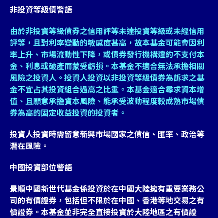
非投資等級債警語
由於非投資等級債券之信用評等未達投資等級或未經信用
評等，且對利率變動的敏感度甚高，故本基金可能會因利
率上升、市場流動性下降，或債券發行機構違約不支付本
金、利息或破產而蒙受虧損。本基金不適合無法承擔相關
風險之投資人。投資人投資以非投資等級債券為訴求之基
金不宜占其投資組合過高之比重。本基金適合尋求資本增
值、且願意承擔資本風險、能承受波動程度較成熟市場債
券為高的固定收益投資的投資者。
投資人投資時需留意新興市場國家之債信、匯率、政治等
潛在風險。
中國投資部位警語
景順中國新世代基金係投資於在中國大陸擁有重要業務公
司的有價證券，包括但不限於在中國、香港等地交易之有
價證券。本基金並非完全直接投資於大陸地區之有價證