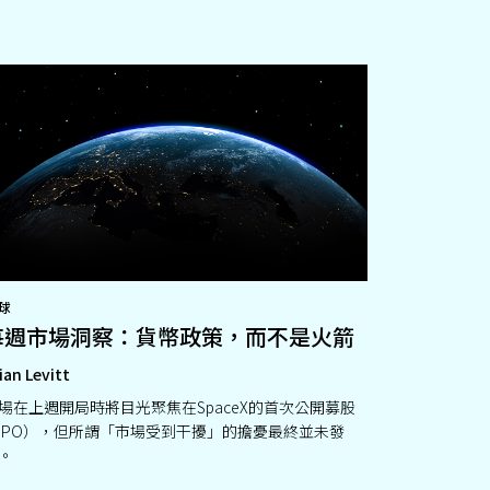
球
每週市場洞察：貨幣政策，而不是火箭
ian Levitt
場在上週開局時將目光聚焦在SpaceX的首次公開募股
IPO），但所謂「市場受到干擾」的擔憂最終並未發
。