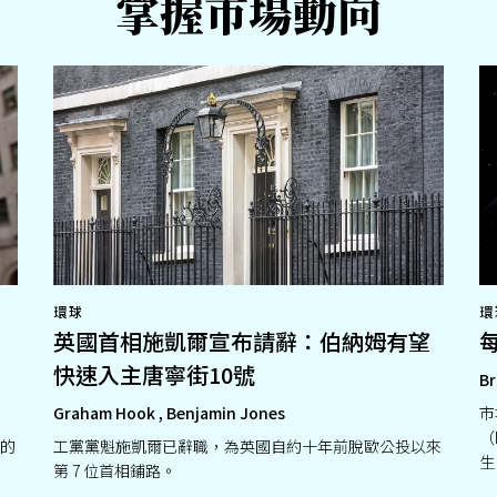
掌握市場動向
環球
環
英國首相施凱爾宣布請辭：伯納姆有望
快速入主唐寧街10號
Br
Graham Hook , Benjamin Jones
市
（
的
工黨黨魁施凱爾已辭職，為英國自約十年前脫歐公投以來
生
第 7 位首相鋪路。