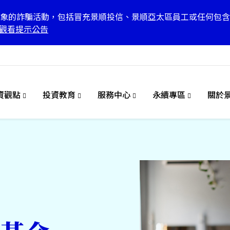
象的詐騙活動，包括冒充景順投信、景順亞太區員工或任何包含
觀看提示公告
資觀點
投資教育
服務中心
永續專區
關於