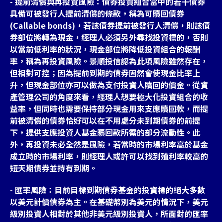
- 提前清償與再投資風險：債券投資組合當中的若干債券
具備可被發行人提前清償的條款，稱為可贖回債券
(Callable bonds)，若該債券提前被發行人清償，則該債
券部位將轉為現金，經理人必須另外尋找投資標的，否則
以當前低利率的狀況，現金部位將降低投資組合的報酬
率，稱為再投資風險。景順投信認為此項風險雖然存在，
但相對可控；因為提前到期的債券固然會使現金比率上
升，但現金部位亦可以做為支付投資人贖回的價金。從資
產管理公司的角度來看，經理人想要極大化投資組合的收
益率，但同時也需要保持部分現金用來支應贖回款，而提
前被清償的債券恰好可以在不用處分未到期債券的前提
下，提供支應投資人基金贖回款所需的部分流動性。此
外，再投資未必全然是風險，若當時的市場利率高於基金
成立時的市場利率，則經理人或許可以找到殖利率較高的
短天期債券並持有到期。
- 匯率風險：目前目標到期債券基金的投資標的絕大多數
以美元計價債券為主。在基礎幣別為美元的情況下，美元
級別投資人相對於其他非美元級別投資人，所面對的匯率