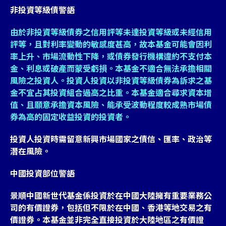
非投資等級債警語
由於非投資等級債券之信用評等未達投資等級或未經信用
評等，且對利率變動的敏感度甚高，故本基金可能會因利
率上升、市場流動性下降，或債券發行機構違約不支付本
金、利息或破產而蒙受虧損。本基金不適合無法承擔相關
風險之投資人。投資人投資以非投資等級債券為訴求之基
金不宜占其投資組合過高之比重。本基金適合尋求資本增
值、且願意承擔資本風險、能承受波動程度較成熟市場債
券為高的固定收益投資的投資者。
投資人投資時需留意新興市場國家之債信、匯率、政治等
潛在風險。
中國投資部位警語
景順中國新世代基金係投資於在中國大陸擁有重要業務公
司的有價證券，包括但不限於在中國、香港等地交易之有
價證券。本基金並非完全直接投資於大陸地區之有價證