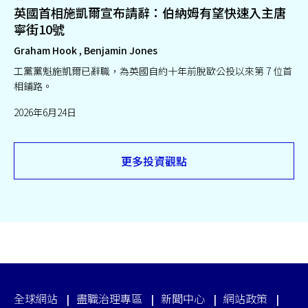
英國首相施凱爾宣布請辭：伯納姆有望快速入主唐
寧街10號
Graham Hook , Benjamin Jones
工黨黨魁施凱爾已辭職，為英國自約十年前脫歐公投以來第 7 位首
相鋪路。
2026年6月24日
更多投資觀點
全球網站
盡職治理專區
新聞中心
網站政策