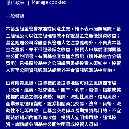
Manage cookies
隱私政策
一般警語
本基金經金管會核准或同意生效，惟不表示絕無風險。基
金經理公司以往之經理績效不保證基金之最低投資收益；
基金經理公司除盡善良管理人之注意義務外，不負責本基
金之盈虧，亦不保證最低之收益，投資人申購前應詳閱基
金公開說明書。有關基金應負擔之費用（境外基金含分銷
費用）已揭露於基金之公開說明書或投資人須知中，投資
人可至公開資訊觀測站或境外基金資訊觀測站中查詢。
投資附帶風險，投資標的及投資地區可能之風險如市場
（政治、經濟、社會變動、匯率、利率、股價、指數或其
他標的資產之價格波動）風險、流動性風險、信用風險、
產業景氣循環變動、證券相關商品交易、法令、貨幣、流
動性不足等風險。且基金交易係以長期投資為目的，不宜
期待於短期內獲取高收益，投資人宜明辨風險，謹慎投
資。詳情請參閱基金公開說明書或投資人須知。