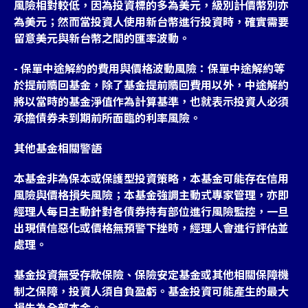
風險相對較低，因為投資標的多為美元，級別計價幣別亦
為美元；然而當投資人使用新台幣進行投資時，確實需要
留意美元與新台幣之間的匯率波動。
- 保單中途解約的費用與價格波動風險：保單中途解約等
於提前贖回基金，除了基金提前贖回費用以外，中途解約
將以當時的基金淨值作為計算基準，也就表示投資人必須
承擔債券未到期前所面臨的利率風險。
其他基金相關警語
本基金非為保本或保護型投資策略，本基金可能存在信用
風險與價格損失風險；本基金強調主動式專家管理，亦即
經理人每日主動針對各債券持有部位進行風險監控，一旦
出現債信惡化或價格無預警下挫時，經理人會進行評估並
處理。
基金投資無受存款保險、保險安定基金或其他相關保障機
制之保障，投資人須自負盈虧。基金投資可能產生的最大
損失為全部本金。