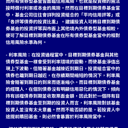
而所有債券型基金皆面臨信用風險，也就是投資標的無法
按時償付利率或本金的風險。然而在目標到期債券基金當
中，基金公司往往會詳列投資組合的「平均信用評等」或
「各評等債券的投資比重」。建議投資人可將目標到期債
券基金的投資評等與市面上其他境內外債券型基金相較，
便可了解目標到期債券基金在所有債券型基金當中的相對
信用風險水準為何。
- 利率風險：在投資過程當中，目標到期債券基金與其他
債券型基金一樣會受到利率環境的變動，而使基金淨值出
現上下波動。但隨著基金越接近到期日，投資組合當中的
債券也離到期日越近，在存續期間縮短的情況下，利率風
險會隨著到期日的到來而逐漸縮小。而目標到期債券基金
的經理人，在個別債券沒有明顯信用惡化的情況下，傾向
持有該檔債券到期並收取票面金額，因此對於一個持有目
標到期債券基金至到期的投資人而言，利率風險對該基金
投資人並沒有太大意義。然而不能否認的是，若投資人中
途提前贖回基金，則必然會暴露於利率風險當中。