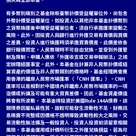
有多幣別級別之基金除新臺幣計價受益權單位外，尚包含
外幣計價受益權單位，如投資人以其他非本基金計價幣別
之貨幣換匯後申購受益權單位者，須自行承擔匯率變動之
風險。此外，因投資人與銀行進行外匯交易有賣價與買價
之差異，投資人進行換匯時須承擔買賣價差，此價差依各
銀行報價而定。人民幣現時不可自由兌換，並受到外匯管
制及限制，申購人應依「外匯收支或交易申報辦法」之規
定辦理結匯事宜。此外，本基金在計算非人民幣計價或結
算資產的價值及非人民幣類別的價格時，基金經理將會應
用香港的離岸人民幣市場匯率（「CNH 匯率」）。CNH
匯率可以是相對於中國境內非離岸人民幣市場匯率的一項
溢價或折讓及可能有重大買賣差價。因此，基金資產價值
將會有所波動。 本基金得投資於美國Rule 144A債券，該
類債券因屬私募性質，故較可能發生流動性不足，財務訊
息揭露不完整或因價格不透明導致波動性較大之風險。交
易流動性無法擴及一般投資人，投資人投資前須留意相關
風險。本基金運用或計價所衍生之外匯兌換損益，若為可