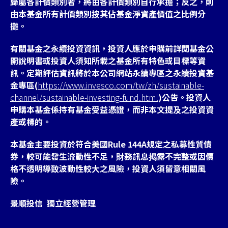
歸屬各計價類別者，將由各計價類別自行承擔；反之，則
由本基金所有計價類別按其佔基金淨資產價值之比例分
攤。
有關基金之永續投資資訊，投資人應於申購前詳閱基金公
開說明書或投資人須知所載之基金所有特色或目標等資
訊。定期評估資訊將於本公司網站永續專區之永續投資基
金專區(
https://www.invesco.com/tw/zh/sustainable-
channel/sustainable-investing-fund.html
)公告。投資人
申購本基金係持有基金受益憑證，而非本文提及之投資資
產或標的。
本基金主要投資於符合美國Rule 144A規定之私募性質債
券，較可能發生流動性不足，財務訊息掲露不完整或因價
格不透明導致波動性較大之風險，投資人須留意相關風
險。
景順投信 獨立經營管理