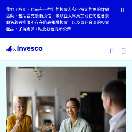
我們了解到，目前有一些針對投資人和不特定對象的詐騙
活動，包括冒充景順投信、景順亞太區員工或任何包含景
順名義者推廣不存在的高報酬投資，以及冒充合法的投資
產品。
了解更多
/
點此觀看提示公告
Ex
我們的基金
投資觀點
投資教育