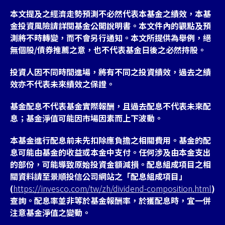
本文提及之經濟走勢預測不必然代表本基金之績效，本基
金投資風險請詳閱基金公開說明書。本文件內的觀點及預
測將不時轉變，而不會另行通知。本文所提供為舉例，絕
無個股/債券推薦之意，也不代表基金日後之必然持股。
投資人因不同時間進場，將有不同之投資績效，過去之績
效亦不代表未來績效之保證。
基金配息不代表基金實際報酬，且過去配息不代表未來配
息；基金淨值可能因市場因素而上下波動。
本基金進行配息前未先扣除應負擔之相關費用。基金的配
息可能由基金的收益或本金中支付。任何涉及由本金支出
的部份，可能導致原始投資金額減損。配息組成項目之相
關資料請至景順投信公司網站之「配息組成項目」
(
https://invesco.com/tw/zh/dividend-composition.html
)
查詢。配息率並非等於基金報酬率，於獲配息時，宜一併
注意基金淨值之變動。