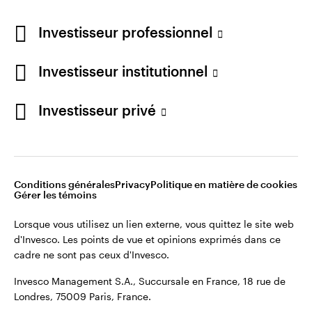
Conditions générales d’utilisation du site
Politique de confidentialité
Investisseur professionnel
Gérer les témoins
Note sur les cookies
Carrières
France
Investisseur institutionnel
Lorsque vous utilisez un lien externe, vous quittez le
Contactez-nous
site web d'Invesco. Les points de vue et opinions
Investisseur privé
exprimés dans ce cadre ne sont pas ceux d'Invesco.
Invesco Management S.A., Succursale en France, 18
rue de Londres, 75009 Paris, France.
Conditions générales
Privacy
Politique en matière de cookies
Gérer les témoins
©2026 Invesco Ltd. Tous droits réservés.
Lorsque vous utilisez un lien externe, vous quittez le site web
d'Invesco. Les points de vue et opinions exprimés dans ce
cadre ne sont pas ceux d'Invesco.
Restez connecté
Invesco Management S.A., Succursale en France, 18 rue de
Londres, 75009 Paris, France.