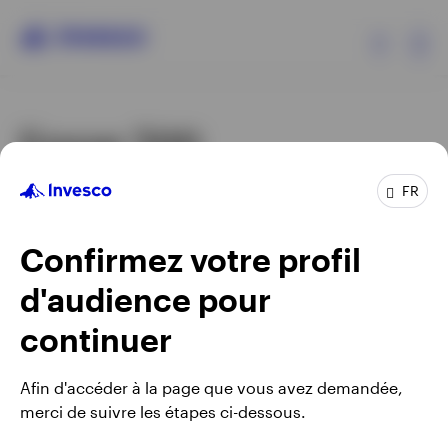
Ex
Erreur 500
Produits
Le serveur a rencontré une erreur interne ou
FR
Analyses
une mauvaise configuration et n'a pas pu
répondre à votre demande.
Confirmez votre profil
Ressources
d'audience pour
Veuillez réessayer dans quelque temps ou visitez
Evènements
continuer
notre site
Invesco.eu
pour commencer votre voyage.
A propos d’Invesco
Afin d'accéder à la page que vous avez demandée,
merci de suivre les étapes ci-dessous.