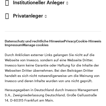
Institutioneller Anleger
Webseiten Dritter übernehmen. Bei den Beiträgen Dritter
handelt es sich nicht notwendigerweise um die Meinung von
Invesco und deren Inhalte wurden von uns nicht geprüft.
Privatanleger
Deutschland
Herausgegeben in Deutschland durch Invesco Management
S.A., Zweigniederlassung Deutschland, Große Gallusstraße
Kontaktieren Sie uns
14, D-60315 Frankfurt am Main.
Datenschutz und rechtliche Hinweise
Privacy
Cookie-Hinweis
Impressum
Manage cookies
©2026 Invesco Ltd. Alle Rechte vorbehalten.
Durch Anklicken externer Links gelangen Sie nicht auf die
Webseite von Invesco, sondern auf eine Webseite Dritter.
Invesco kann keine Garantie oder Haftung für die Inhalte der
Webseiten Dritter übernehmen. Bei den Beiträgen Dritter
handelt es sich nicht notwendigerweise um die Meinung von
Invesco und deren Inhalte wurden von uns nicht geprüft.
Herausgegeben in Deutschland durch Invesco Management
S.A., Zweigniederlassung Deutschland, Große Gallusstraße
14, D-60315 Frankfurt am Main.