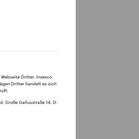
315 Frankfurt am Main.
 Webseite Dritter. Invesco
ägen Dritter handelt es sich
üft.
, Große Gallusstraße 14, D-