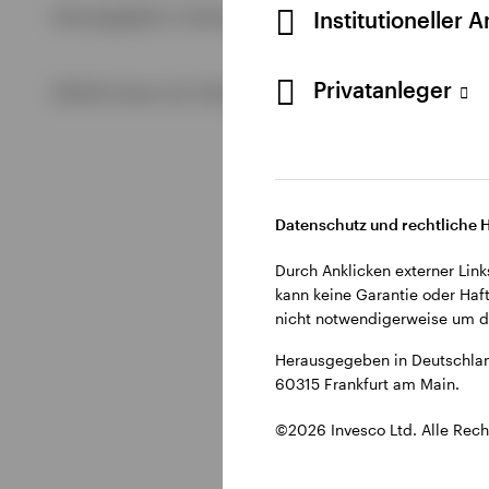
Alle anzeigen
Institutioneller 
Herausgegeben in Deutschland durch Invesco Management S.
Alle anzeigen
Alle anzeigen
Privatanleger
©2026 Invesco Ltd. Alle Rechte vorbehalten.
Datenschutz und rechtliche 
Durch Anklicken externer Link
kann keine Garantie oder Haft
nicht notwendigerweise um di
Herausgegeben in Deutschlan
60315 Frankfurt am Main.
©2026 Invesco Ltd. Alle Rech