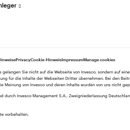
Anleger
A., Zweigniederlassung Deutschland, Große Gallusstraße 14, D-60
Hinweise
Privacy
Cookie-Hinweis
Impressum
Manage cookies
s gelangen Sie nicht auf die Webseite von Invesco, sondern auf eine
ung für die Inhalte der Webseiten Dritter übernehmen. Bei den Beitr
e Meinung von Invesco und deren Inhalte wurden von uns nicht gepr
d durch Invesco Management S.A., Zweigniederlassung Deutschland
te vorbehalten.