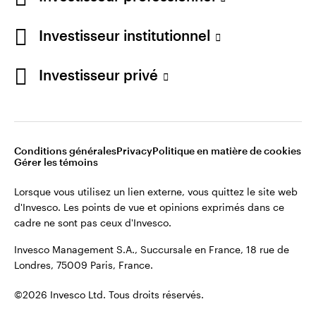
cadre ne sont pas ceux d'Invesco.
Investisseur institutionnel
Invesco Management S.A., Succursale en France, 18 rue de
Londres, 75009 Paris, France.
France
Investisseur privé
Contactez-nous
©2026 Invesco Ltd. Tous droits réservés.
Conditions générales
Privacy
Politique en matière de cookies
Gérer les témoins
Lorsque vous utilisez un lien externe, vous quittez le site web
d'Invesco. Les points de vue et opinions exprimés dans ce
cadre ne sont pas ceux d'Invesco.
Invesco Management S.A., Succursale en France, 18 rue de
Londres, 75009 Paris, France.
©2026 Invesco Ltd. Tous droits réservés.